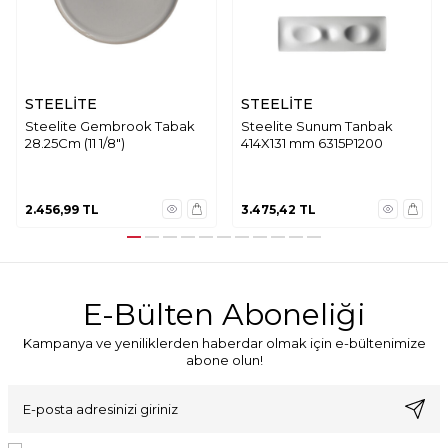
STEELİTE
STEELİTE
Steelite Gembrook Tabak
Steelite Sunum Tanbak
28.25Cm (11 1/8")
414X131 mm 6315P1200
2.456,99
TL
3.475,42
TL
E-Bülten Aboneliği
Kampanya ve yeniliklerden haberdar olmak için e-bültenimize
abone olun!