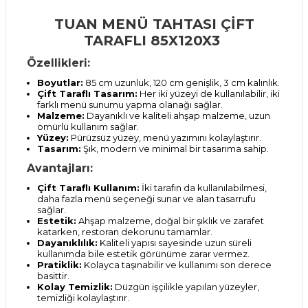
TUAN MENÜ TAHTASI ÇİFT
TARAFLI 85X120X3
Özellikleri:
Boyutlar:
85 cm uzunluk, 120 cm genişlik, 3 cm kalınlık.
Çift Taraflı Tasarım:
Her iki yüzeyi de kullanılabilir, iki
farklı menü sunumu yapma olanağı sağlar.
Malzeme:
Dayanıklı ve kaliteli ahşap malzeme, uzun
ömürlü kullanım sağlar.
Yüzey:
Pürüzsüz yüzey, menü yazımını kolaylaştırır.
Tasarım:
Şık, modern ve minimal bir tasarıma sahip.
Avantajları:
Çift Taraflı Kullanım:
İki tarafın da kullanılabilmesi,
daha fazla menü seçeneği sunar ve alan tasarrufu
sağlar.
Estetik:
Ahşap malzeme, doğal bir şıklık ve zarafet
katarken, restoran dekorunu tamamlar.
Dayanıklılık:
Kaliteli yapısı sayesinde uzun süreli
kullanımda bile estetik görünüme zarar vermez.
Pratiklik:
Kolayca taşınabilir ve kullanımı son derece
basittir.
Kolay Temizlik:
Düzgün işçilikle yapılan yüzeyler,
temizliği kolaylaştırır.