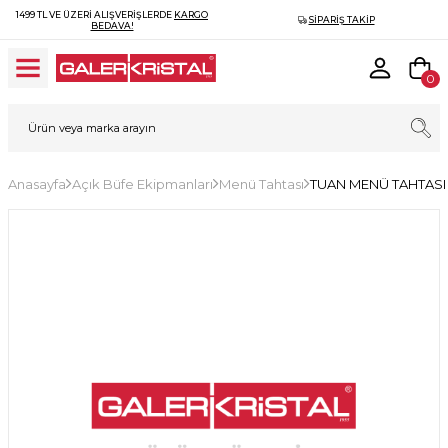
1499 TL VE ÜZERI ALIŞVERIŞLERDE
KARGO
SIPARIŞ TAKIP
BEDAVA!
0
Anasayfa
Açık Büfe Ekipmanları
Menü Tahtası
TUAN MENÜ TAHTASI 