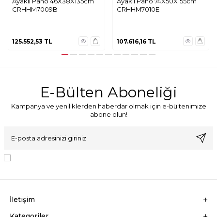
Ayaklı Pano 46X38X135cm
Ayaklı Pano 74X50X155cm
CRHHM7009B
CRHHM7010E
125.552,53
TL
107.616,16
TL
E-Bülten Aboneliği
Kampanya ve yeniliklerden haberdar olmak için e-bültenimize
abone olun!
KVKK Sözleşmesi'ni
, Okudum, Kabul Ediyorum.
İletişim
Kategoriler