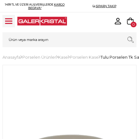
1499 TL VE ÜZERI ALIŞVERIŞLERDE
KARGO
SIPARIŞ TAKIP
BEDAVA!
0
Anasayfa
Porselen Ürünler
Kase
Porselen Kase
Tulu Porselen Tk 