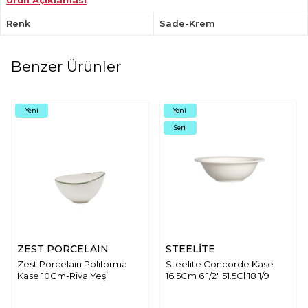
Ürün Açıklaması
Renk
Sade-Krem
Benzer Ürünler
Yeni
Yeni
Seri
ZEST PORCELAIN
STEELİTE
Zest Porcelain Poliforma
Steelite Concorde Kase
Kase 10Cm-Riva Yeşil
16.5Cm 6 1/2" 51.5Cl 18 1/9