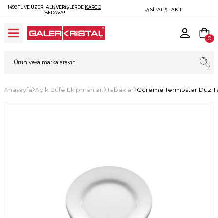
1499 TL VE ÜZERI ALIŞVERIŞLERDE
KARGO
SIPARIŞ TAKIP
BEDAVA!
0
Anasayfa
Açık Büfe Ekipmanları
Tabaklar
Göreme Termostar Düz T