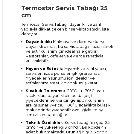
Termostar Servis Tabağı 25
cm
Termostar Servis Tabağı, dayanıklı ve zarif
yapısıyla dikkat çeken bir servis tabağıdır. İşte
detaylar:
Dayanıklılık:
Kırılmaya ve darbeye karşı
dayanıklı olması, bu servis tabağını uzun süreli
ve aktif kullanım için ideal hale getirir.
Restoranlar, kafeler ve evlerde rahatlıkla
kullanılabilir.
Hijyen ve Estetik:
Hijyenik ve zarif yapısı,
servislerinizde porselen şıklığı aratmaz.
Yiyeceklerin sunumu için idealdir ve
sofralarınıza estetik bir dokunuş katar.
Sıcaklık Toleransı:
-20°C ila +70°C arası
sıcaklıklara dayanıklıdır, bu da çeşitli
yiyeceklerin servisi için geniş bir kullanım
aralığı sunar. Ayrıca, +100°C sıcaklıkta bulaşık
makinesinde yıkanabilir özelliğiyle kolay
temizlik imkanı sağlar.
Teknik Özellikler:
Servis tabağının çapı 25
cm'dir ve yüksekliği 3 cm'dir. Bir kolide 44
adet bulunmaktadır. Ürün ağırlığı 315 gr'dır.