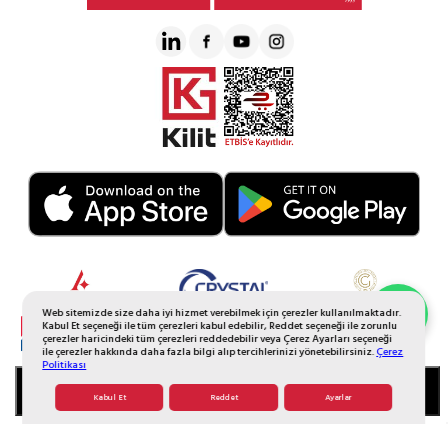
Web sitemizde size daha iyi hizmet verebilmek için çerezler kullanılmaktadır.
Whatsapp Sipariş
Kabul Et seçeneği ile tüm çerezleri kabul edebilir, Reddet seçeneği ile zorunlu
çerezler haricindeki tüm çerezleri reddedebilir veya Çerez Ayarları seçeneği
ile çerezler hakkında daha fazla bilgi alıp tercihlerinizi yönetebilirsiniz.
Çerez
Politikası
SEPETE EKLE
Kabul Et
Reddet
Ayarlar
© 2026 Tüm Hakkı Saklıdır. Galerikristal.com.tr
T
-Soft
E-Ticaret
Sistemleriyle Hazırlanmıştır.