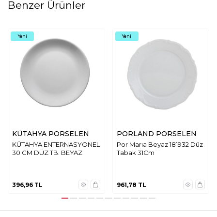
Benzer Ürünler
Yeni
Yeni
KÜTAHYA PORSELEN
PORLAND PORSELEN
KÜTAHYA ENTERNASYONEL
Por Marıa Beyaz 181932 Düz
30 CM DÜZ TB. BEYAZ
Tabak 31Cm
396,96
TL
961,78
TL