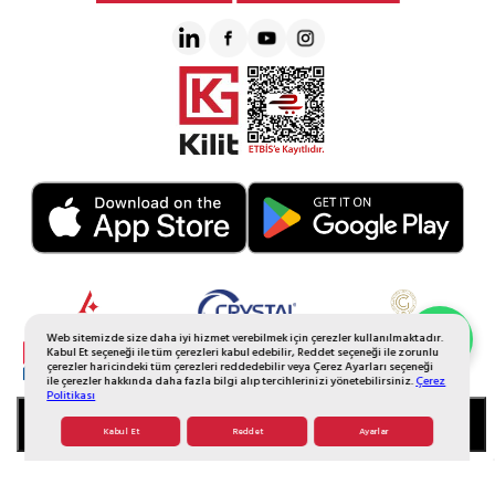
Web sitemizde size daha iyi hizmet verebilmek için çerezler kullanılmaktadır.
Whatsapp Sipariş
Kabul Et seçeneği ile tüm çerezleri kabul edebilir, Reddet seçeneği ile zorunlu
çerezler haricindeki tüm çerezleri reddedebilir veya Çerez Ayarları seçeneği
ile çerezler hakkında daha fazla bilgi alıp tercihlerinizi yönetebilirsiniz.
Çerez
Politikası
SEPETE EKLE
Kabul Et
Reddet
Ayarlar
© 2026 Tüm Hakkı Saklıdır. Galerikristal.com.tr
T
-Soft
E-Ticaret
Sistemleriyle Hazırlanmıştır.