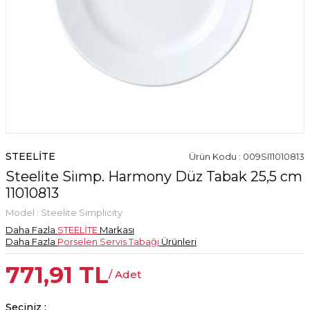
STEELİTE
Ürün Kodu : 009SI11010813
Steelite Siımp. Harmony Düz Tabak 25,5 cm
11010813
Model :
Steelite Simplicity
Daha Fazla
STEELİTE
Markası
Daha Fazla
Porselen Servis Tabağı
Ürünleri
771,91
TL
/ Adet
Seçiniz :