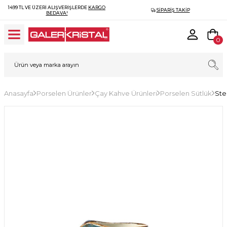
1499 TL VE ÜZERI ALIŞVERIŞLERDE
KARGO
SIPARIŞ TAKIP
BEDAVA!
0
Anasayfa
Porselen Ürünler
Çay Kahve Ürünleri
Porselen Sütlük
Ste