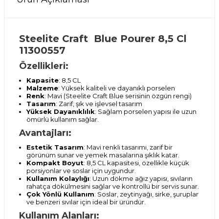
Steelite Craft Blue Pourer 8,5 Cl
11300557
Özellikleri:
Kapasite
: 8,5 CL
Malzeme
: Yüksek kaliteli ve dayanıklı porselen
Renk
: Mavi (Steelite Craft Blue serisinin özgün rengi)
Tasarım
: Zarif, şık ve işlevsel tasarım
Yüksek Dayanıklılık
: Sağlam porselen yapısı ile uzun
ömürlü kullanım sağlar.
Avantajları:
Estetik Tasarım
: Mavi renkli tasarımı, zarif bir
görünüm sunar ve yemek masalarına şıklık katar.
Kompakt Boyut
: 8,5 CL kapasitesi, özellikle küçük
porsiyonlar ve soslar için uygundur.
Kullanım Kolaylığı
: Uzun dökme ağız yapısı, sıvıların
rahatça dökülmesini sağlar ve kontrollü bir servis sunar.
Çok Yönlü Kullanım
: Soslar, zeytinyağı, sirke, şuruplar
ve benzeri sıvılar için ideal bir üründür.
Kullanım Alanları: