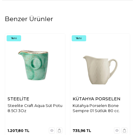
Benzer Ürünler
Yeni
Yeni
STEELİTE
KÜTAHYA PORSELEN
Steelite Craft Aqua Süt Potu
Kütahya Porselen Bone
8.5Cl 3Oz
Sempre 01 Sütlük 80 cc.
1.207,80
TL
735,96
TL