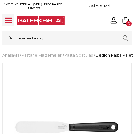
1499 TL VE ÜZERI ALIŞVERIŞLERDE
KARGO
SIPARIŞ TAKIP
BEDAVA!
0
Anasayfa
Pastane Malzemeleri
Pasta Spatulası
Deglon Pasta Palet 