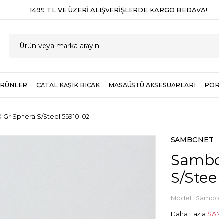
1499 TL VE ÜZERI ALIŞVERIŞLERDE
KARGO BEDAVA!
ÜRÜNLER
ÇATAL KAŞIK BIÇAK
MASAÜSTÜ AKSESUARLARI
POR
 Gr Sphera S/Steel 56910-02
SAMBONET
Sambon
S/Stee
Model :
Sambon
Daha Fazla
SA