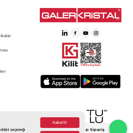
ikalar
rusu
eri
Kabul Et
Reddet seçeneği
Whatsapp Sipariş