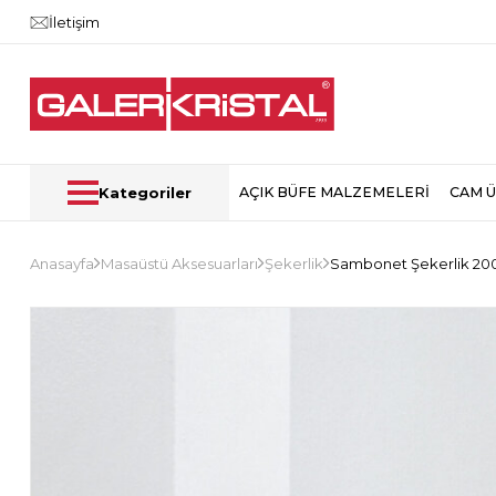
İletişim
Kategoriler
AÇIK BÜFE MALZEMELERİ
CAM 
Anasayfa
Masaüstü Aksesuarları
Şekerlik
Sambonet Şekerlik 200