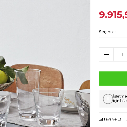
9.915,
Seçiniz :
İşletme
için biz
Tavsiye Et