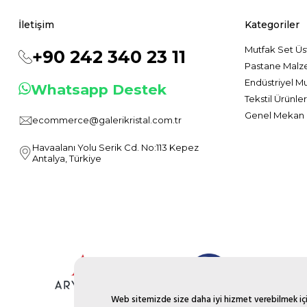
İletişim
Kategoriler
Mutfak Set Üs
+90 242 340 23 11
Pastane Malz
Endüstriyel M
Whatsapp Destek
Tekstil Ürünler
Genel Mekan 
ecommerce@galerikristal.com.tr
Havaalanı Yolu Serik Cd. No:113 Kepez
Antalya, Türkiye
Web sitemizde size daha iyi hizmet verebilmek için