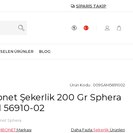
SIPARIŞ TAKIP
SELEN ÜRÜNLER
BLOG
Ürün Kodu : 009SAM5691002
et Şekerlik 200 Gr Sphera
l 56910-02
et Sphera
MBONET
Markası
Daha Fazla
Şekerlik
Ürünleri