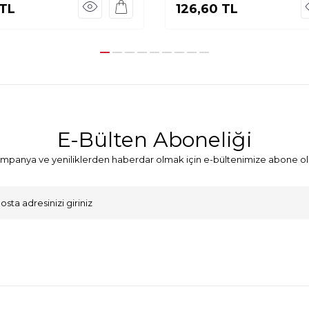
TL
126,60
TL
E-Bülten Aboneliği
mpanya ve yeniliklerden haberdar olmak için e-bültenimize abone ol
VKK Sözleşmesi'ni
, Okudum, Kabul Ediyorum.