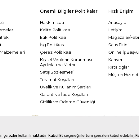
Önemli Bilgiler Politikalar
Hızlı Erişim
tü
Hakkımızda
Anasayfa
emeleri
Kalite Politikası
İletişim
utfak
Etik Politikası
Mağazalar/Fabr
i
İsg Politikası
Satış Ekibi
Malzemeleri
Çerez Politikası
Online İş Başvu
Kişisel Verilerin Korunması
Kariyer
Aydınlatma Metni
Kataloglar
Satış Sözleşmesi
Müşteri Hizmetl
Teslimat Koşulları
Üyelik ve Kullanım Şartları
Garanti ve İade Koşulları
Gizlilik ve Ödeme Güvenliği
 çerezler kullanılmaktadır. Kabul Et seçeneği ile tüm çerezleri kabul edebilir, 