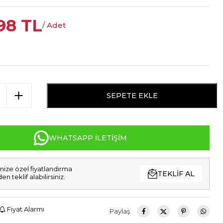
98
TL
/ Adet
SEPETE EKLE
WHATSAPP İLETIŞIM
nize özel fiyatlandırma
TEKLIF AL
den teklif alabilirsiniz.
Fiyat Alarmı
Paylaş