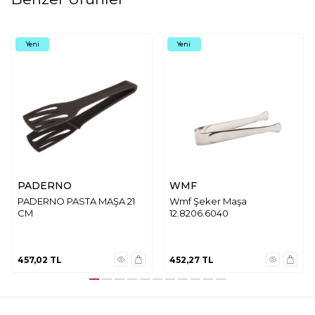
Yeni
Yeni
PADERNO
WMF
PADERNO PASTA MAŞA 21
Wmf Şeker Maşa
CM
12.8206.6040
457,02
TL
452,27
TL