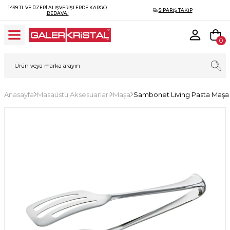
1499 TL VE ÜZERI ALIŞVERIŞLERDE
KARGO
SIPARIŞ TAKIP
BEDAVA!
0
Anasayfa
Masaüstü Aksesuarları
Maşa
Sambonet Living Pasta Maşa