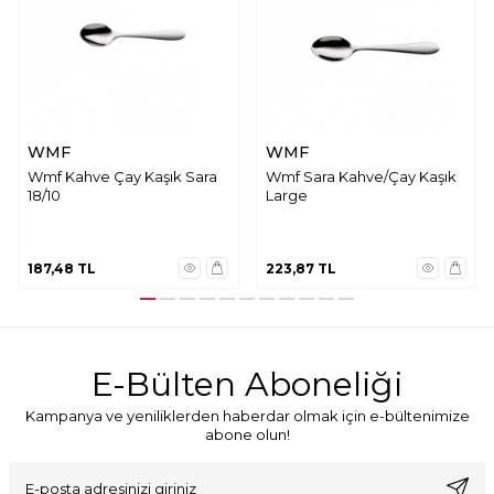
WMF
WMF
Wmf Kahve Çay Kaşık Sara
Wmf Sara Kahve/Çay Kaşık
18/10
Large
187,48
TL
223,87
TL
E-Bülten Aboneliği
Kampanya ve yeniliklerden haberdar olmak için e-bültenimize
abone olun!