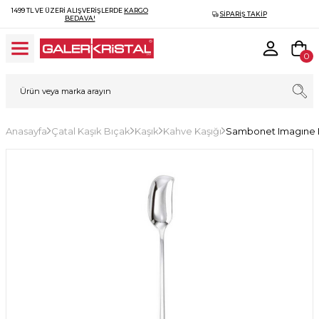
1499 TL VE ÜZERI ALIŞVERIŞLERDE
KARGO
SIPARIŞ TAKIP
BEDAVA!
0
Anasayfa
Çatal Kaşık Bıçak
Kaşık
Kahve Kaşığı
Sambonet Imagıne Ic