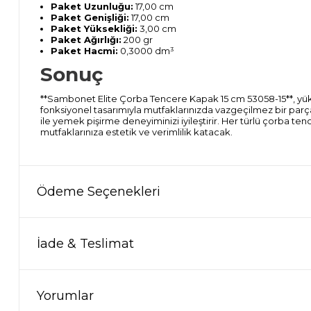
Paket Uzunluğu:
17,00 cm
Paket Genişliği:
17,00 cm
Paket Yüksekliği:
3,00 cm
Paket Ağırlığı:
200 gr
Paket Hacmi:
0,3000 dm³
Sonuç
**Sambonet Elite Çorba Tencere Kapak 15 cm 53058-15**, yük
fonksiyonel tasarımıyla mutfaklarınızda vazgeçilmez bir parç
ile yemek pişirme deneyiminizi iyileştirir. Her türlü çorba t
mutfaklarınıza estetik ve verimlilik katacak.
Ödeme Seçenekleri
İade & Teslimat
Yorumlar