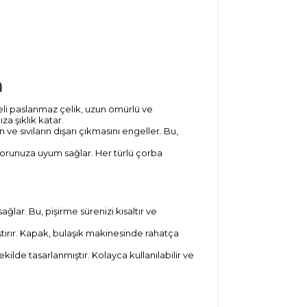
m
eli paslanmaz çelik, uzun ömürlü ve
za şıklık katar.
ve sıvıların dışarı çıkmasını engeller. Bu,
orunuza uyum sağlar. Her türlü çorba
ğlar. Bu, pişirme sürenizi kısaltır ve
ştırır. Kapak, bulaşık makinesinde rahatça
kilde tasarlanmıştır. Kolayca kullanılabilir ve