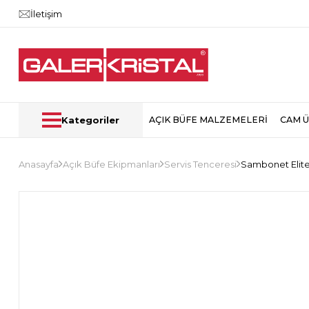
İletişim
Kategoriler
AÇIK BÜFE MALZEMELERİ
CAM 
Anasayfa
Açık Büfe Ekipmanları
Servis Tenceresi
Sambonet Elite