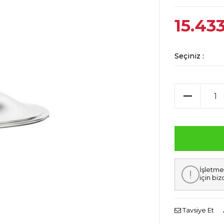
15.43
Seçiniz :
İşletme
için biz
Tavsiye Et