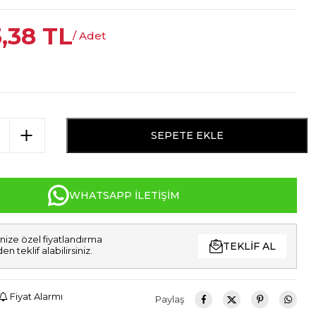
3,38
TL
/ Adet
SEPETE EKLE
WHATSAPP İLETIŞIM
nize özel fiyatlandırma
TEKLIF AL
den teklif alabilirsiniz.
Fiyat Alarmı
Paylaş