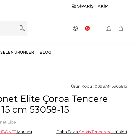
SIPARIŞ TAKIP
SELEN ÜRÜNLER
BLOG
Ürün Kodu : 009SAM5305815
et Elite Çorba Tencere
15 cm 53058-15
et Elite
MBONET
Markası
Daha Fazla
Servis Tenceresi
Ürünleri