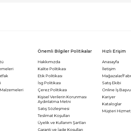
VKK Sözleşmesi'ni
, Okudum, Kabul Ediyorum.
Önemli Bilgiler Politikalar
Hızlı Erişim
tü
Hakkımızda
Anasayfa
emeleri
Kalite Politikası
İletişim
utfak
Etik Politikası
Mağazalar/Fabr
i
İsg Politikası
Satış Ekibi
Malzemeleri
Çerez Politikası
Online İş Başvu
Kişisel Verilerin Korunması
Kariyer
Aydınlatma Metni
Kataloglar
Satış Sözleşmesi
Müşteri Hizmetl
Teslimat Koşulları
Üyelik ve Kullanım Şartları
Garanti ve İade Koşulları