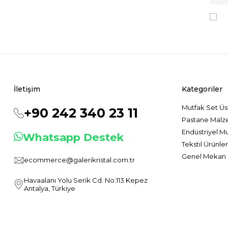
K
İletişim
Kategoriler
Mutfak Set Üs
+90 242 340 23 11
Pastane Malz
Endüstriyel M
Whatsapp Destek
Tekstil Ürünler
Genel Mekan 
ecommerce@galerikristal.com.tr
Havaalanı Yolu Serik Cd. No:113 Kepez
Antalya, Türkiye