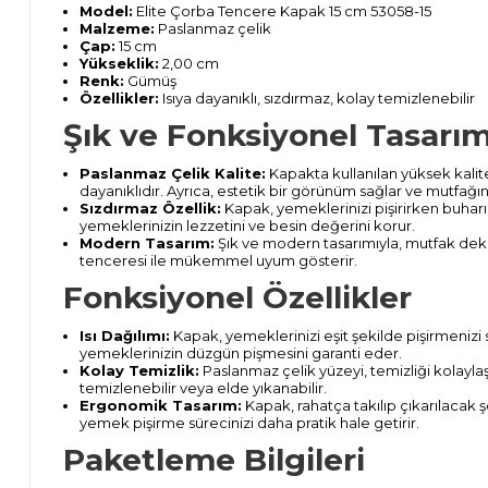
Model:
Elite Çorba Tencere Kapak 15 cm 53058-15
Malzeme:
Paslanmaz çelik
Çap:
15 cm
Yükseklik:
2,00 cm
Renk:
Gümüş
Özellikler:
Isıya dayanıklı, sızdırmaz, kolay temizlenebilir
Şık ve Fonksiyonel Tasarı
Paslanmaz Çelik Kalite:
Kapakta kullanılan yüksek kalit
dayanıklıdır. Ayrıca, estetik bir görünüm sağlar ve mutfağını
Sızdırmaz Özellik:
Kapak, yemeklerinizi pişirirken buharın 
yemeklerinizin lezzetini ve besin değerini korur.
Modern Tasarım:
Şık ve modern tasarımıyla, mutfak dek
tenceresi ile mükemmel uyum gösterir.
Fonksiyonel Özellikler
Isı Dağılımı:
Kapak, yemeklerinizi eşit şekilde pişirmenizi sa
yemeklerinizin düzgün pişmesini garanti eder.
Kolay Temizlik:
Paslanmaz çelik yüzeyi, temizliği kolayla
temizlenebilir veya elde yıkanabilir.
Ergonomik Tasarım:
Kapak, rahatça takılıp çıkarılacak şe
yemek pişirme sürecinizi daha pratik hale getirir.
Paketleme Bilgileri