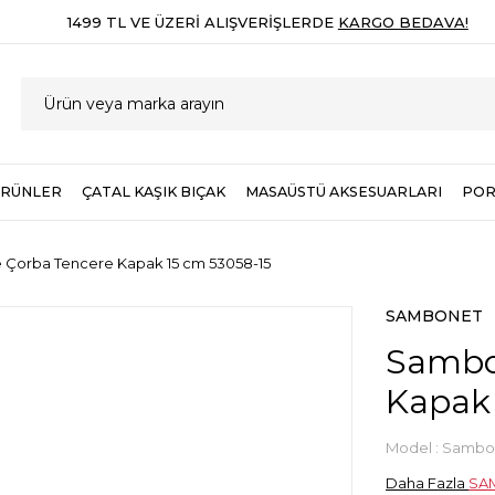
1499 TL VE ÜZERI ALIŞVERIŞLERDE
KARGO BEDAVA!
ÜRÜNLER
ÇATAL KAŞIK BIÇAK
MASAÜSTÜ AKSESUARLARI
POR
 Çorba Tencere Kapak 15 cm 53058-15
SAMBONET
Sambon
Kapak 
Model :
Sambon
Daha Fazla
SA