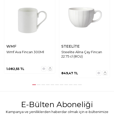
WMF
STEELİTE
Wmf Ava Fincan 300Ml
Steelite Alina Çay Fincan
22.75 cl (8Oz)
1.082,55
TL
849,47
TL
E-Bülten Aboneliği
Kampanya ve yeniliklerden haberdar olmak için e-bültenimize