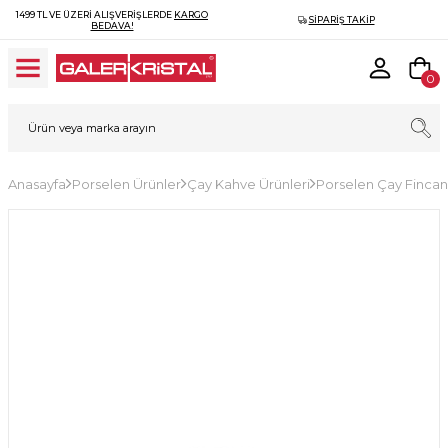
1499 TL VE ÜZERI ALIŞVERIŞLERDE
KARGO
SIPARIŞ TAKIP
BEDAVA!
0
Anasayfa
Porselen Ürünler
Çay Kahve Ürünleri
Porselen Çay Fincan