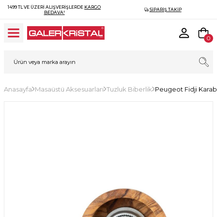
1499 TL VE ÜZERI ALIŞVERIŞLERDE
KARGO
SIPARIŞ TAKIP
BEDAVA!
0
Anasayfa
Masaüstü Aksesuarları
Tuzluk Biberlik
Peugeot Fidji Karab