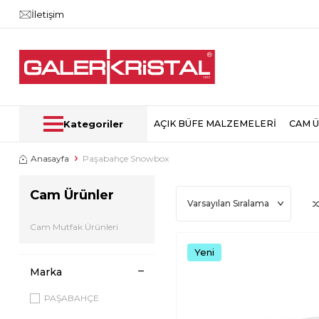
İletişim
Kategoriler
AÇIK BÜFE MALZEMELERİ
CAM 
Anasayfa
Paşabahçe Snowbox
Cam Ürünler
Cam Mutfak Ürünleri
Yeni
Marka
PAŞABAHÇE