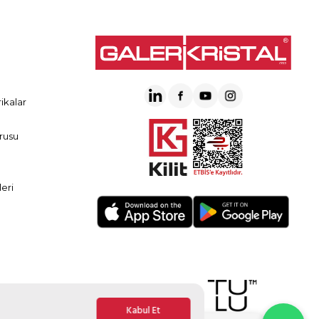
ikalar
rusu
eri
Kabul Et