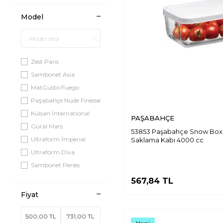
Model
Zest Paris
Sambonet Asia
MatGusto Fuego
Paşabahçe Nude Finesse
Külsan İnternational
PAŞABAHÇE
Güral Mars
53853 Paşabahçe Snow Box 
Ultraform İmperial
Saklama Kabı 4000 cc
Ultraform Diva
Sambonet Perles
Sambonet Queen Anne
567,84
TL
Porland Lebon Beyaz
Fiyat
Kılıçlar Çeşme
Paşabahçe Lockie Lock