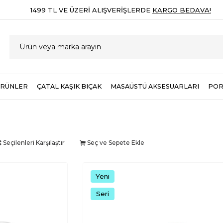
1499 TL VE ÜZERI ALIŞVERIŞLERDE
KARGO BEDAVA!
ÜRÜNLER
ÇATAL KAŞIK BIÇAK
MASAÜSTÜ AKSESUARLARI
POR
Seçilenleri Karşılaştır
Seç ve Sepete Ekle
Yeni
Seri