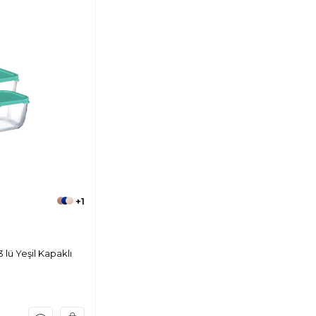
+1
ü Yeşil Kapaklı