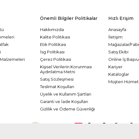
Önemli Bilgiler Politikalar
Hızlı Erişim
tü
Hakkımızda
Anasayfa
emeleri
Kalite Politikası
İletişim
utfak
Etik Politikası
Mağazalar/Fabr
i
İsg Politikası
Satış Ekibi
Malzemeleri
Çerez Politikası
Online İş Başvu
Kişisel Verilerin Korunması
Kariyer
Aydınlatma Metni
Kataloglar
Satış Sözleşmesi
Müşteri Hizmetl
Teslimat Koşulları
Üyelik ve Kullanım Şartları
Garanti ve İade Koşulları
Gizlilik ve Ödeme Güvenliği