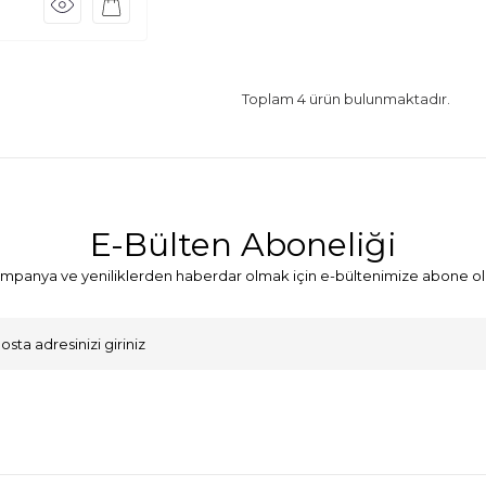
Toplam
4
ürün bulunmaktadır.
E-Bülten Aboneliği
mpanya ve yeniliklerden haberdar olmak için e-bültenimize abone ol
VKK Sözleşmesi'ni
, Okudum, Kabul Ediyorum.