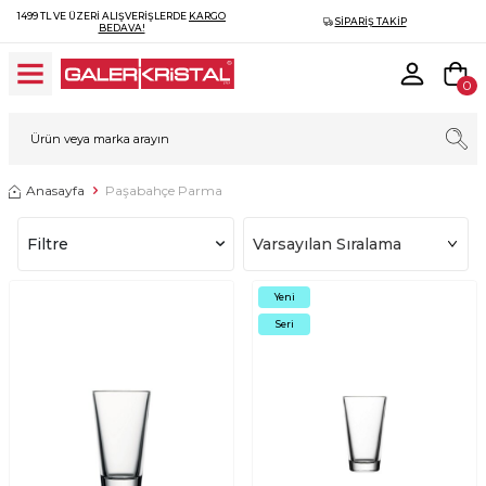
1499 TL VE ÜZERI ALIŞVERIŞLERDE
KARGO
SIPARIŞ TAKIP
BEDAVA!
0
Anasayfa
Paşabahçe Parma
Filtre
Yeni
Seri