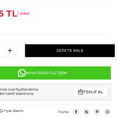
5
TL
/ Adet
SEPETE EKLE
WHATSAPP İLETIŞIM
nize özel fiyatlandırma
TEKLIF AL
den teklif alabilirsiniz.
Fiyat Alarmı
Paylaş