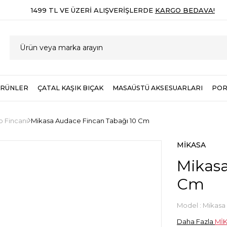
1499 TL VE ÜZERI ALIŞVERIŞLERDE
KARGO BEDAVA!
ÜRÜNLER
ÇATAL KAŞIK BIÇAK
MASAÜSTÜ AKSESUARLARI
POR
o Fincanı
Mikasa Audace Fincan Tabağı 10 Cm
MİKASA
Mikasa
Cm
Model :
Mikasa
Daha Fazla
Mİ