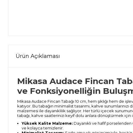
Ürün Açıklaması
Mikasa Audace Fincan Taba
ve Fonksiyonelliğin Buluş
Mikasa Audace Fincan Tabağı 10 cm, hem şıklığı hem de işlevse
katıyor. Bu tabağın minimalist tasarımı, kahve sunumlarınızı da
malzemesi ile dayanıklılık sağlıyor. Her türlü içecek sunumun
tabağı, kahve saatlerinizi keyif dolu anlara dönüştürmek için 
Yüksek Kalite Malzeme:
Dayanıklı ve hafif porselenden ü
ve kolayca temizlenir.
Minimalist Tasarım:
Sade ama şık görünümüyle, her tür