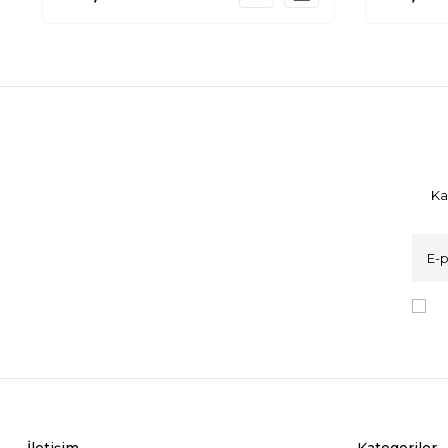
Ka
K
İletişim
Kategoriler