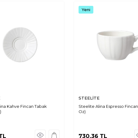
Yeni
E
STEELİTE
lina Kahve Fincan Tabak
Steelite Alina Espresso Fincan 
)
Oz)
TL
730,36
TL