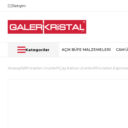
İletişim
Kategoriler
AÇIK BÜFE MALZEMELERİ
CAM 
Anasayfa
Porselen Ürünler
Çay Kahve Ürünleri
Porselen Espress