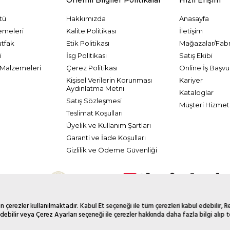
tü
Hakkımızda
Anasayfa
emeleri
Kalite Politikası
İletişim
utfak
Etik Politikası
Mağazalar/Fabr
i
İsg Politikası
Satış Ekibi
Malzemeleri
Çerez Politikası
Online İş Başvu
Kişisel Verilerin Korunması
Kariyer
Aydınlatma Metni
Kataloglar
Satış Sözleşmesi
Müşteri Hizmetl
Teslimat Koşulları
Üyelik ve Kullanım Şartları
Garanti ve İade Koşulları
Gizlilik ve Ödeme Güvenliği
 çerezler kullanılmaktadır. Kabul Et seçeneği ile tüm çerezleri kabul edebilir, 
debilir veya Çerez Ayarları seçeneği ile çerezler hakkında daha fazla bilgi alıp te