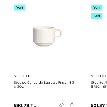
Yeni
Yeni
Seri
STEELİTE
STEELİT
Steelite Concorde Espresso Fincan 8.5
Steelite A
cl 3Oz
11.75Cm (5"
580,78
TL
501,37