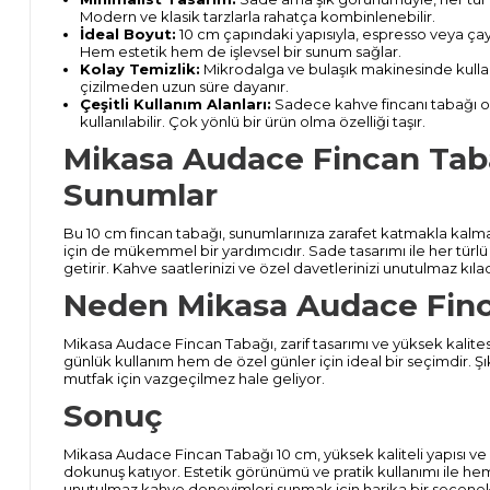
Modern ve klasik tarzlarla rahatça kombinlenebilir.
İdeal Boyut:
10 cm çapındaki yapısıyla, espresso veya çay 
Hem estetik hem de işlevsel bir sunum sağlar.
Kolay Temizlik:
Mikrodalga ve bulaşık makinesinde kull
çizilmeden uzun süre dayanır.
Çeşitli Kullanım Alanları:
Sadece kahve fincanı tabağı olar
kullanılabilir. Çok yönlü bir ürün olma özelliği taşır.
Mikasa Audace Fincan Tabağ
Sunumlar
Bu 10 cm fincan tabağı, sunumlarınıza zarafet katmakla kalma
için de mükemmel bir yardımcıdır. Sade tasarımı ile her türl
getirir. Kahve saatlerinizi ve özel davetlerinizi unutulmaz kıla
Neden Mikasa Audace Fin
Mikasa Audace Fincan Tabağı, zarif tasarımı ve yüksek kalitesi
günlük kullanım hem de özel günler için ideal bir seçimdir. Şık
mutfak için vazgeçilmez hale geliyor.
Sonuç
Mikasa Audace Fincan Tabağı 10 cm, yüksek kaliteli yapısı ve 
dokunuş katıyor. Estetik görünümü ve pratik kullanımı ile he
unutulmaz kahve deneyimleri sunmak için harika bir seçenek