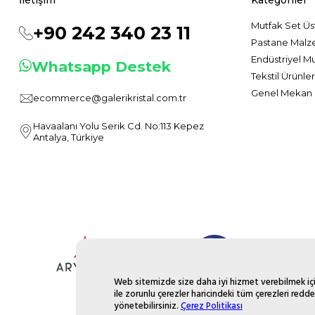
Mutfak Set Üs
+90 242 340 23 11
Pastane Malz
Endüstriyel M
Whatsapp Destek
Tekstil Ürünler
Genel Mekan 
ecommerce@galerikristal.com.tr
Havaalanı Yolu Serik Cd. No:113 Kepez
Antalya, Türkiye
Web sitemizde size daha iyi hizmet verebilmek için
ile zorunlu çerezler haricindeki tüm çerezleri redde
yönetebilirsiniz.
Çerez Politikası