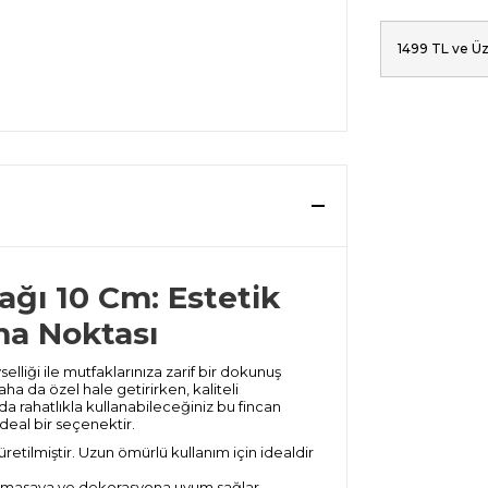
1499 TL ve Üz
ğı 10 Cm: Estetik
ma Noktası
lliği ile mutfaklarınıza zarif bir dokunuş
ha da özel hale getirirken, kaliteli
da rahatlıkla kullanabileceğiniz bu fincan
ideal bir seçenektir.
retilmiştir. Uzun ömürlü kullanım için idealdir
 masaya ve dekorasyona uyum sağlar.