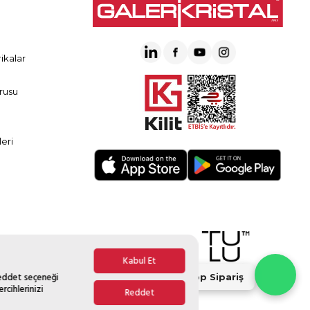
ikalar
rusu
eri
Kabul Et
Reddet seçeneği
Whatsapp Sipariş
rcihlerinizi
Reddet