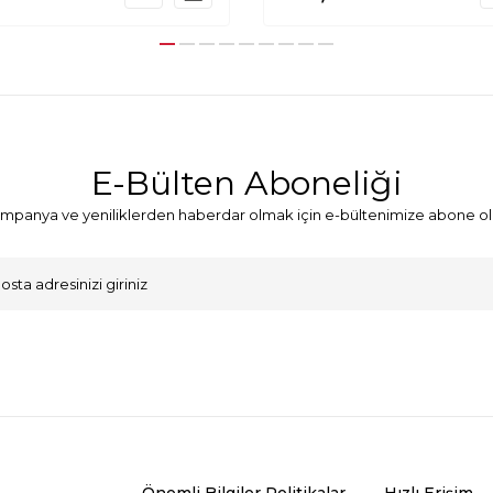
E-Bülten Aboneliği
mpanya ve yeniliklerden haberdar olmak için e-bültenimize abone ol
VKK Sözleşmesi'ni
, Okudum, Kabul Ediyorum.
Önemli Bilgiler Politikalar
Hızlı Erişim