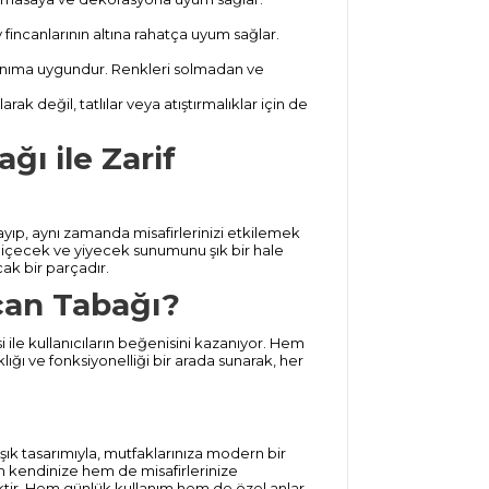
fincanlarının altına rahatça uyum sağlar.
anıma uygundur. Renkleri solmadan ve
ak değil, tatlılar veya atıştırmalıklar için de
ı ile Zarif
yıp, aynı zamanda misafirlerinizi etkilemek
ü içecek ve yiyecek sunumunu şık bir hale
cak bir parçadır.
can Tabağı?
 ile kullanıcıların beğenisini kazanıyor. Hem
lığı ve fonksiyonelliği bir arada sunarak, her
şık tasarımıyla, mutfaklarınıza modern bir
m kendinize hem de misafirlerinize
tir. Hem günlük kullanım hem de özel anlar