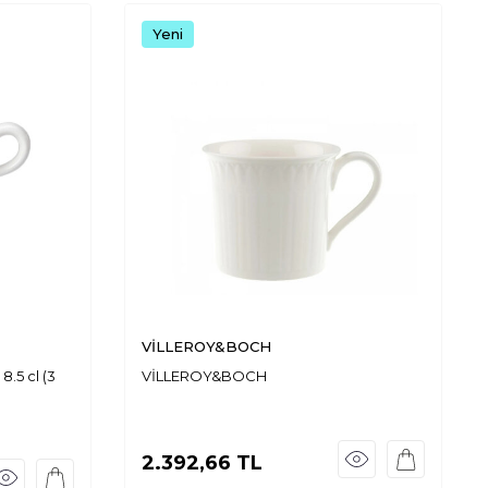
Yeni
VİLLEROY&BOCH
8.5 cl (3
VİLLEROY&BOCH
2.392,66
TL