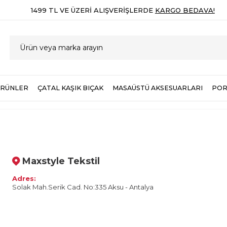
1499 TL VE ÜZERI ALIŞVERIŞLERDE
KARGO BEDAVA!
ÜRÜNLER
ÇATAL KAŞIK BIÇAK
MASAÜSTÜ AKSESUARLARI
POR
Maxstyle Tekstil
Adres:
Solak Mah.Serik Cad. No:335 Aksu - Antalya