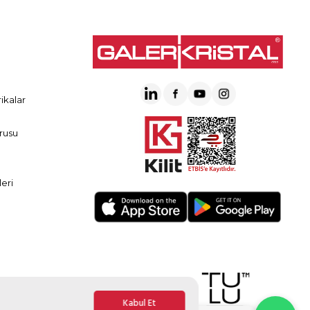
ikalar
rusu
eri
Kabul Et