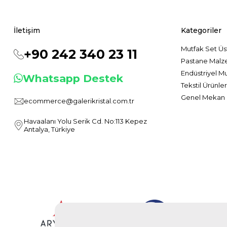
İletişim
Kategoriler
Mutfak Set Üs
+90 242 340 23 11
Pastane Malz
Endüstriyel M
Whatsapp Destek
Tekstil Ürünler
Genel Mekan 
ecommerce@galerikristal.com.tr
Havaalanı Yolu Serik Cd. No:113 Kepez
Antalya, Türkiye