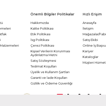
Önemli Bilgiler Politikalar
Hızlı Erişim
tü
Hakkımızda
Anasayfa
emeleri
Kalite Politikası
İletişim
utfak
Etik Politikası
Mağazalar/Fabr
i
İsg Politikası
Satış Ekibi
Malzemeleri
Çerez Politikası
Online İş Başvu
Kişisel Verilerin Korunması
Kariyer
Aydınlatma Metni
Kataloglar
Satış Sözleşmesi
Müşteri Hizmetl
Teslimat Koşulları
Üyelik ve Kullanım Şartları
Garanti ve İade Koşulları
Gizlilik ve Ödeme Güvenliği