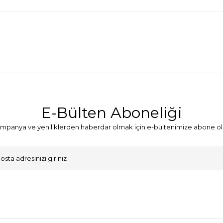
E-Bülten Aboneliği
mpanya ve yeniliklerden haberdar olmak için e-bültenimize abone ol
VKK Sözleşmesi'ni
, Okudum, Kabul Ediyorum.