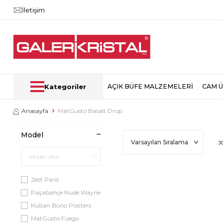
İletişim
Kategoriler
AÇIK BÜFE MALZEMELERİ
CAM 
Anasayfa
MatGusto Basalt Drop
Model
Zest Paris
Paşabahçe Nude Wayne
Külsan Bono Platters
MatGusto Fuego