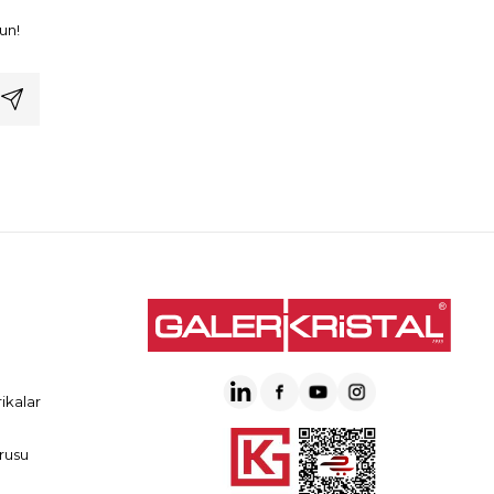
un!
ikalar
rusu