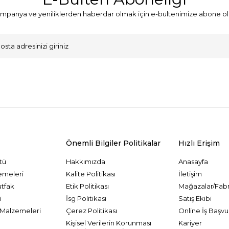
mpanya ve yeniliklerden haberdar olmak için e-bültenimize abone ol
VKK Sözleşmesi'ni
, Okudum, Kabul Ediyorum.
Önemli Bilgiler Politikalar
Hızlı Erişim
tü
Hakkımızda
Anasayfa
emeleri
Kalite Politikası
İletişim
utfak
Etik Politikası
Mağazalar/Fabr
i
İsg Politikası
Satış Ekibi
Malzemeleri
Çerez Politikası
Online İş Başvu
Kişisel Verilerin Korunması
Kariyer