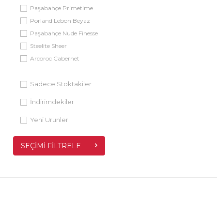
Paşabahçe Primetime
Porland Lebon Beyaz
Paşabahçe Nude Finesse
Steelite Sheer
Arcoroc Cabernet
Paşabahçe Lockie Lock
Paşabahçe Step
Sadece Stoktakiler
Aryıldız Roma
İndirimdekiler
Külsan İnternational
Yeni Ürünler
Paşabahçe Porselen
Classic Gourmet
Ultraform Benekli
SEÇIMI FILTRELE
Paşabahçe Woody
Paşabahçe Porselen Ska
Sambonet Asia
Ultraform Diva
Paşabahçe Porselen Lea
Lennop