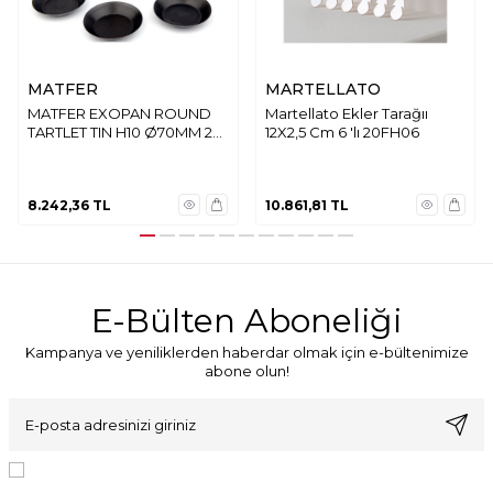
MATFER
MARTELLATO
MATFER EXOPAN ROUND
Martellato Ekler Tarağıı
TARTLET TIN H10 Ø70MM 25
12X2,5 Cm 6 'lı 20FH06
ADET
8.242,36
TL
10.861,81
TL
E-Bülten Aboneliği
Kampanya ve yeniliklerden haberdar olmak için e-bültenimize
abone olun!
KVKK Sözleşmesi'ni
, Okudum, Kabul Ediyorum.