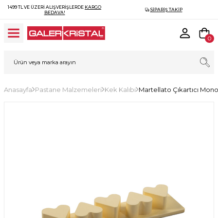
1499 TL VE ÜZERI ALIŞVERIŞLERDE
KARGO
SIPARIŞ TAKIP
BEDAVA!
0
Anasayfa
Pastane Malzemeleri
Kek Kalıbı
Martellato Çıkartıcı Mon