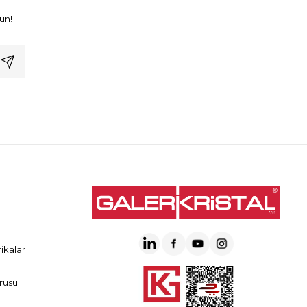
un!
ikalar
rusu