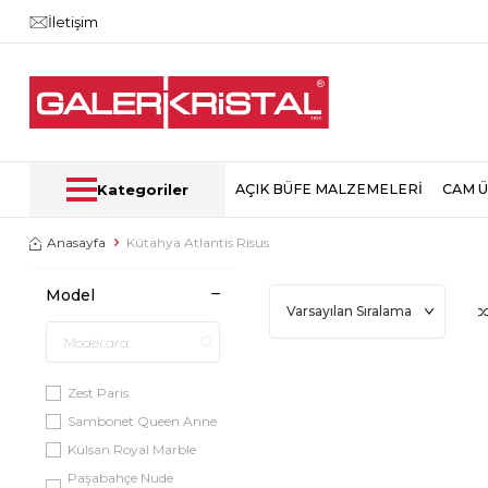
İletişim
Kategoriler
AÇIK BÜFE MALZEMELERİ
CAM 
Anasayfa
Kütahya Atlantis Risus
Model
Zest Paris
Sambonet Queen Anne
Külsan Royal Marble
Paşabahçe Nude