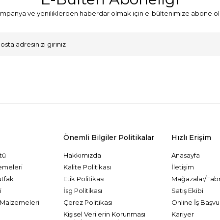
mpanya ve yeniliklerden haberdar olmak için e-bültenimize abone ol
VKK Sözleşmesi'ni
, Okudum, Kabul Ediyorum.
Önemli Bilgiler Politikalar
Hızlı Erişim
tü
Hakkımızda
Anasayfa
emeleri
Kalite Politikası
İletişim
utfak
Etik Politikası
Mağazalar/Fabr
i
İsg Politikası
Satış Ekibi
Malzemeleri
Çerez Politikası
Online İş Başvu
Kişisel Verilerin Korunması
Kariyer