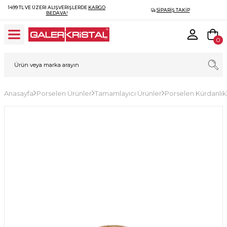
1499 TL VE ÜZERI ALIŞVERIŞLERDE
KARGO
SIPARIŞ TAKIP
BEDAVA!
0
Anasayfa
Porselen Ürünler
Tamamlayıcı Ürünler
Porselen Kürdanlık