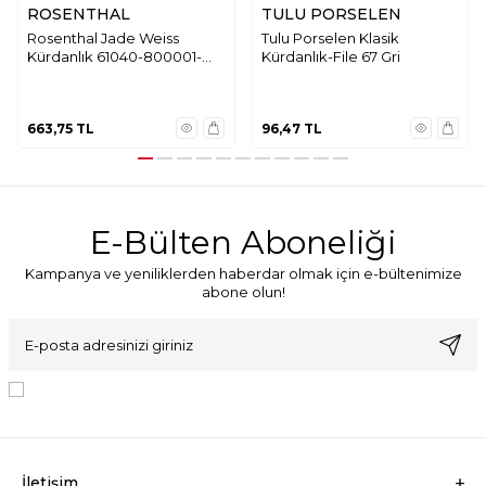
ROSENTHAL
TULU PORSELEN
Rosenthal Jade Weiss
Tulu Porselen Klasik
Kürdanlık 61040-800001-
Kürdanlık-File 67 Gri
35524
663,75
TL
96,47
TL
E-Bülten Aboneliği
Kampanya ve yeniliklerden haberdar olmak için e-bültenimize
abone olun!
KVKK Sözleşmesi'ni
, Okudum, Kabul Ediyorum.
İletişim