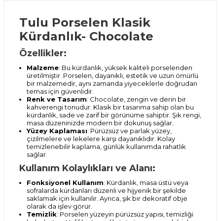
Tulu Porselen Klasik
Kürdanlık- Chocolate
Özellikler:
Malzeme
: Bu kürdanlık, yüksek kaliteli porselenden
üretilmiştir. Porselen, dayanıklı, estetik ve uzun ömürlü
bir malzemedir, aynı zamanda yiyeceklerle doğrudan
temas için güvenlidir.
Renk ve Tasarım
: Chocolate, zengin ve derin bir
kahverengi tonudur. Klasik bir tasarıma sahip olan bu
kürdanlık, sade ve zarif bir görünüme sahiptir. Şık rengi,
masa düzeninizde modern bir dokunuş sağlar.
Yüzey Kaplaması
: Pürüzsüz ve parlak yüzey,
çizilmelere ve lekelere karşı dayanıklıdır. Kolay
temizlenebilir kaplama, günlük kullanımda rahatlık
sağlar.
Kullanım Kolaylıkları ve Alanı:
Fonksiyonel Kullanım
: Kürdanlık, masa üstü veya
sofralarda kürdanları düzenli ve hijyenik bir şekilde
saklamak için kullanılır. Ayrıca, şık bir dekoratif obje
olarak da işlev görür.
Temizlik
: Porselen yüzeyin pürüzsüz yapısı, temizliği