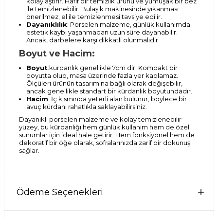
kolaylaştırır. Hafif bir temizlik ürünü ve yumuşak bir bez
ile temizlenebilir. Bulaşık makinesinde yıkanması
önerilmez; el ile temizlenmesi tavsiye edilir.
Dayanıklılık
: Porselen malzeme, günlük kullanımda
estetik kaybı yaşanmadan uzun süre dayanabilir.
Ancak, darbelere karşı dikkatli olunmalıdır.
Boyut ve Hacim:
Boyut
:kürdanlık genellikle 7cm dir. Kompakt bir
boyutta olup, masa üzerinde fazla yer kaplamaz.
Ölçüleri ürünün tasarımına bağlı olarak değişebilir,
ancak genellikle standart bir kürdanlık boyutundadır.
Hacim
: İç kısmında yeterli alan bulunur, böylece bir
avuç kürdanı rahatlıkla saklayabilirsiniz.
Dayanıklı porselen malzeme ve kolay temizlenebilir
yüzey, bu kürdanlığı hem günlük kullanım hem de özel
sunumlar için ideal hale getirir. Hem fonksiyonel hem de
dekoratif bir öğe olarak, sofralarınızda zarif bir dokunuş
sağlar.
Ödeme Seçenekleri