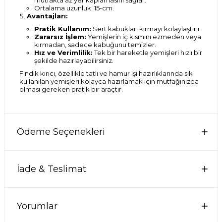
mutfakta az yer kaplamasını sağlar.
Ortalama uzunluk: 15-cm.
Avantajları:
Pratik Kullanım:
Sert kabukları kırmayı kolaylaştırır.
Zararsız İşlem:
Yemişlerin iç kısmını ezmeden veya
kırmadan, sadece kabuğunu temizler.
Hız ve Verimlilik:
Tek bir hareketle yemişleri hızlı bir
şekilde hazırlayabilirsiniz.
Fındık kırıcı, özellikle tatlı ve hamur işi hazırlıklarında sık
kullanılan yemişleri kolayca hazırlamak için mutfağınızda
olması gereken pratik bir araçtır.
Ödeme Seçenekleri
İade & Teslimat
Yorumlar