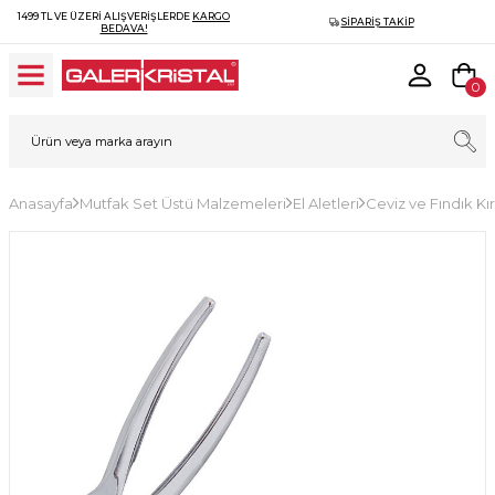
1499 TL VE ÜZERI ALIŞVERIŞLERDE
KARGO
SIPARIŞ TAKIP
BEDAVA!
0
Anasayfa
Mutfak Set Üstü Malzemeleri
El Aletleri
Ceviz ve Fındık Kı