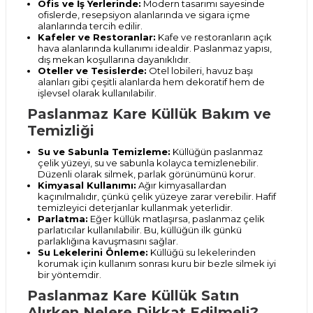
Ofis ve İş Yerlerinde:
Modern tasarımı sayesinde
ofislerde, resepsiyon alanlarında ve sigara içme
alanlarında tercih edilir.
Kafeler ve Restoranlar:
Kafe ve restoranların açık
hava alanlarında kullanımı idealdir. Paslanmaz yapısı,
dış mekan koşullarına dayanıklıdır.
Oteller ve Tesislerde:
Otel lobileri, havuz başı
alanları gibi çeşitli alanlarda hem dekoratif hem de
işlevsel olarak kullanılabilir.
Paslanmaz Kare Küllük Bakım ve
Temizliği
Su ve Sabunla Temizleme:
Küllüğün paslanmaz
çelik yüzeyi, su ve sabunla kolayca temizlenebilir.
Düzenli olarak silmek, parlak görünümünü korur.
Kimyasal Kullanımı:
Ağır kimyasallardan
kaçınılmalıdır, çünkü çelik yüzeye zarar verebilir. Hafif
temizleyici deterjanlar kullanmak yeterlidir.
Parlatma:
Eğer küllük matlaşırsa, paslanmaz çelik
parlatıcılar kullanılabilir. Bu, küllüğün ilk günkü
parlaklığına kavuşmasını sağlar.
Su Lekelerini Önleme:
Küllüğü su lekelerinden
korumak için kullanım sonrası kuru bir bezle silmek iyi
bir yöntemdir.
Paslanmaz Kare Küllük Satın
Alırken Nelere Dikkat Edilmeli?