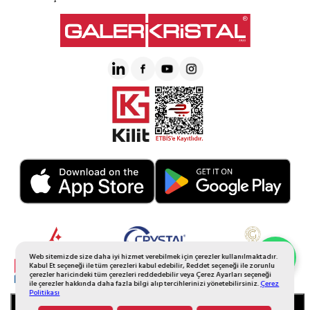
Web sitemizde size daha iyi hizmet verebilmek için çerezler kullanılmaktadır.
Whatsapp Sipariş
Kabul Et seçeneği ile tüm çerezleri kabul edebilir, Reddet seçeneği ile zorunlu
çerezler haricindeki tüm çerezleri reddedebilir veya Çerez Ayarları seçeneği
ile çerezler hakkında daha fazla bilgi alıp tercihlerinizi yönetebilirsiniz.
Çerez
Politikası