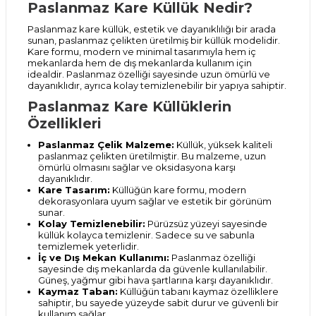
Paslanmaz Kare Küllük Nedir?
Paslanmaz kare küllük, estetik ve dayanıklılığı bir arada
sunan, paslanmaz çelikten üretilmiş bir küllük modelidir.
Kare formu, modern ve minimal tasarımıyla hem iç
mekanlarda hem de dış mekanlarda kullanım için
idealdir. Paslanmaz özelliği sayesinde uzun ömürlü ve
dayanıklıdır, ayrıca kolay temizlenebilir bir yapıya sahiptir.
Paslanmaz Kare Küllüklerin
Özellikleri
Paslanmaz Çelik Malzeme:
Küllük, yüksek kaliteli
paslanmaz çelikten üretilmiştir. Bu malzeme, uzun
ömürlü olmasını sağlar ve oksidasyona karşı
dayanıklıdır.
Kare Tasarım:
Küllüğün kare formu, modern
dekorasyonlara uyum sağlar ve estetik bir görünüm
sunar.
Kolay Temizlenebilir:
Pürüzsüz yüzeyi sayesinde
küllük kolayca temizlenir. Sadece su ve sabunla
temizlemek yeterlidir.
İç ve Dış Mekan Kullanımı:
Paslanmaz özelliği
sayesinde dış mekanlarda da güvenle kullanılabilir.
Güneş, yağmur gibi hava şartlarına karşı dayanıklıdır.
Kaymaz Taban:
Küllüğün tabanı kaymaz özelliklere
sahiptir, bu sayede yüzeyde sabit durur ve güvenli bir
kullanım sağlar.