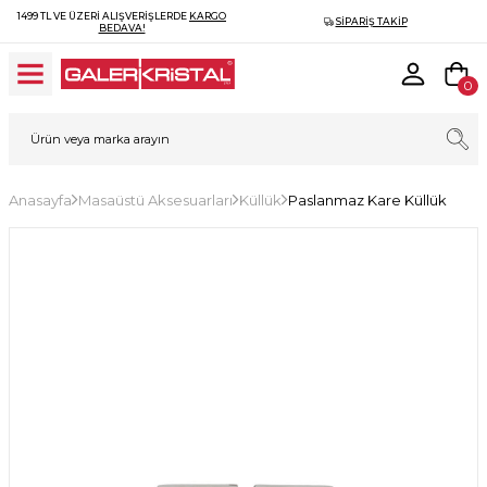
1499 TL VE ÜZERI ALIŞVERIŞLERDE
KARGO
SIPARIŞ TAKIP
BEDAVA!
0
Anasayfa
Masaüstü Aksesuarları
Küllük
Paslanmaz Kare Küllük