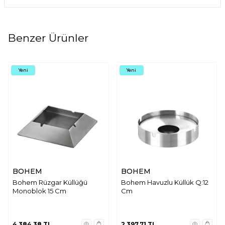
Benzer Ürünler
Yeni
Yeni
BOHEM
BOHEM
Bohem Rüzgar Küllüğü
Bohem Havuzlu Küllük Q:12
Monoblok 15 Cm
Cm
4.384,38
TL
2.397,71
TL