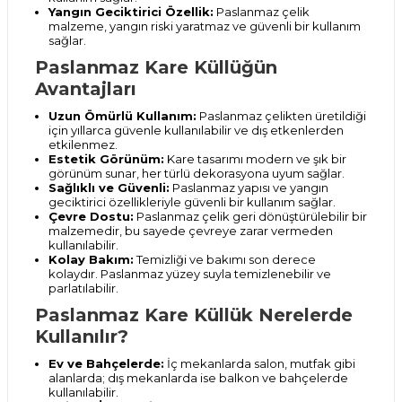
Yangın Geciktirici Özellik:
Paslanmaz çelik
malzeme, yangın riski yaratmaz ve güvenli bir kullanım
sağlar.
Paslanmaz Kare Küllüğün
Avantajları
Uzun Ömürlü Kullanım:
Paslanmaz çelikten üretildiği
için yıllarca güvenle kullanılabilir ve dış etkenlerden
etkilenmez.
Estetik Görünüm:
Kare tasarımı modern ve şık bir
görünüm sunar, her türlü dekorasyona uyum sağlar.
Sağlıklı ve Güvenli:
Paslanmaz yapısı ve yangın
geciktirici özellikleriyle güvenli bir kullanım sağlar.
Çevre Dostu:
Paslanmaz çelik geri dönüştürülebilir bir
malzemedir, bu sayede çevreye zarar vermeden
kullanılabilir.
Kolay Bakım:
Temizliği ve bakımı son derece
kolaydır. Paslanmaz yüzey suyla temizlenebilir ve
parlatılabilir.
Paslanmaz Kare Küllük Nerelerde
Kullanılır?
Ev ve Bahçelerde:
İç mekanlarda salon, mutfak gibi
alanlarda; dış mekanlarda ise balkon ve bahçelerde
kullanılabilir.