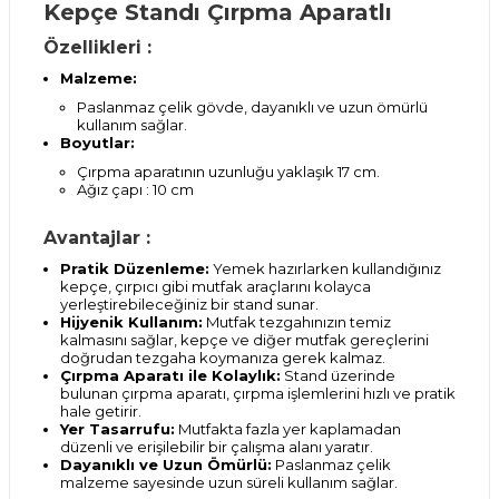
Kepçe Standı Çırpma Aparatlı
Özellikleri :
Malzeme:
Paslanmaz çelik gövde, dayanıklı ve uzun ömürlü
kullanım sağlar.
Boyutlar:
Çırpma aparatının uzunluğu yaklaşık 17 cm.
Ağız çapı : 10 cm
Avantajlar :
Pratik Düzenleme:
Yemek hazırlarken kullandığınız
kepçe, çırpıcı gibi mutfak araçlarını kolayca
yerleştirebileceğiniz bir stand sunar.
Hijyenik Kullanım:
Mutfak tezgahınızın temiz
kalmasını sağlar, kepçe ve diğer mutfak gereçlerini
doğrudan tezgaha koymanıza gerek kalmaz.
Çırpma Aparatı ile Kolaylık:
Stand üzerinde
bulunan çırpma aparatı, çırpma işlemlerini hızlı ve pratik
hale getirir.
Yer Tasarrufu:
Mutfakta fazla yer kaplamadan
düzenli ve erişilebilir bir çalışma alanı yaratır.
Dayanıklı ve Uzun Ömürlü:
Paslanmaz çelik
malzeme sayesinde uzun süreli kullanım sağlar.