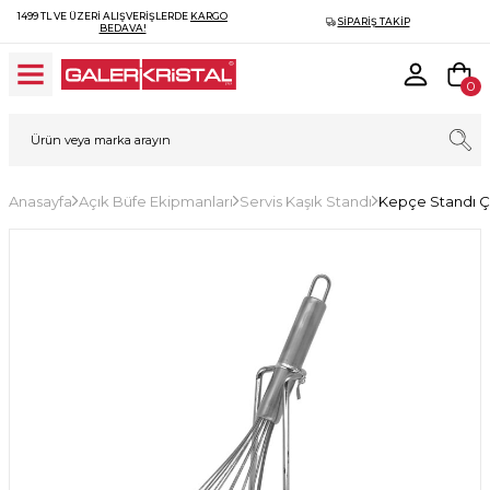
1499 TL VE ÜZERI ALIŞVERIŞLERDE
KARGO
SIPARIŞ TAKIP
BEDAVA!
0
Anasayfa
Açık Büfe Ekipmanları
Servis Kaşık Standı
Kepçe Standı Ç