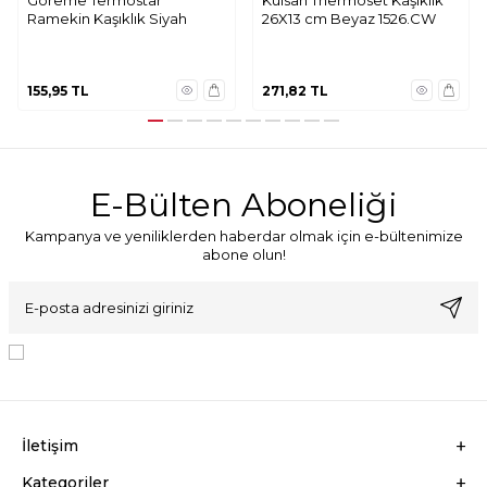
Ramekin Kaşıklık Siyah
26X13 cm Beyaz 1526.CW
155,95
TL
271,82
TL
E-Bülten Aboneliği
Kampanya ve yeniliklerden haberdar olmak için e-bültenimize
abone olun!
KVKK Sözleşmesi'ni
, Okudum, Kabul Ediyorum.
İletişim
Kategoriler