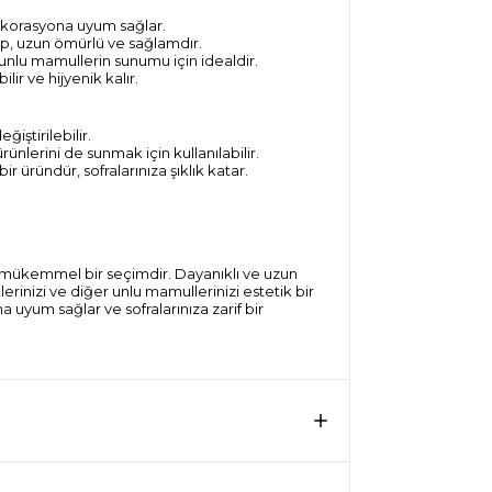
dekorasyona uyum sağlar.
up, uzun ömürlü ve sağlamdır.
nlu mamullerin sunumu için idealdir.
r ve hijyenik kalır.
ğiştirilebilir.
lerini de sunmak için kullanılabilir.
 üründür, sofralarınıza şıklık katar.
in mükemmel bir seçimdir. Dayanıklı ve uzun
erinizi ve diğer unlu mamullerinizi estetik bir
 uyum sağlar ve sofralarınıza zarif bir