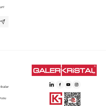
un!
ikalar
rusu