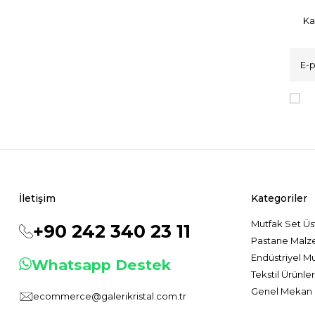
Ka
K
İletişim
Kategoriler
Mutfak Set Üs
+90 242 340 23 11
Pastane Malz
Endüstriyel M
Whatsapp Destek
Tekstil Ürünler
Genel Mekan 
ecommerce@galerikristal.com.tr