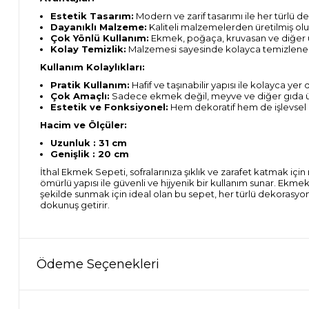
Estetik Tasarım:
Modern ve zarif tasarımı ile her türlü 
Dayanıklı Malzeme:
Kaliteli malzemelerden üretilmiş ol
Çok Yönlü Kullanım:
Ekmek, poğaça, kruvasan ve diğer u
Kolay Temizlik:
Malzemesi sayesinde kolayca temizlenebili
Kullanım Kolaylıkları:
Pratik Kullanım:
Hafif ve taşınabilir yapısı ile kolayca yer de
Çok Amaçlı:
Sadece ekmek değil, meyve ve diğer gıda ürün
Estetik ve Fonksiyonel:
Hem dekoratif hem de işlevsel bir
Hacim ve Ölçüler:
Uzunluk : 31 cm
Genişlik : 20 cm
İthal Ekmek Sepeti, sofralarınıza şıklık ve zarafet katmak iç
ömürlü yapısı ile güvenli ve hijyenik bir kullanım sunar. Ekmekl
şekilde sunmak için ideal olan bu sepet, her türlü dekorasyona
dokunuş getirir.
Ödeme Seçenekleri