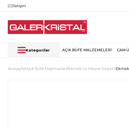
İletişim
Kategoriler
AÇIK BÜFE MALZEMELERİ
CAM 
Anasayfa
Açık Büfe Ekipmanları
Ekmek ve Meyve Sepeti
Ekmek 