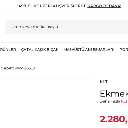
1499 TL VE ÜZERI ALIŞVERIŞLERDE
KARGO BEDAVA!
ÜRÜNLER
ÇATAL KAŞIK BIÇAK
MASAÜSTÜ AKSESUARLARI
POR
Sepeti KWA1265L01
KLT
Ekmek
Daha Fazla
KLT
2.280