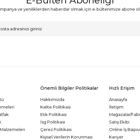
E-Bülten Aboneliği
mpanya ve yeniliklerden haberdar olmak için e-bültenimize abone ol
VKK Sözleşmesi'ni
, Okudum, Kabul Ediyorum.
Önemli Bilgiler Politikalar
Hızlı Erişim
tü
Hakkımızda
Anasayfa
emeleri
Kalite Politikası
İletişim
utfak
Etik Politikası
Mağazalar/Fabr
i
İsg Politikası
Satış Ekibi
Malzemeleri
Çerez Politikası
Online İş Başvu
Kişisel Verilerin Korunması
Kariyer