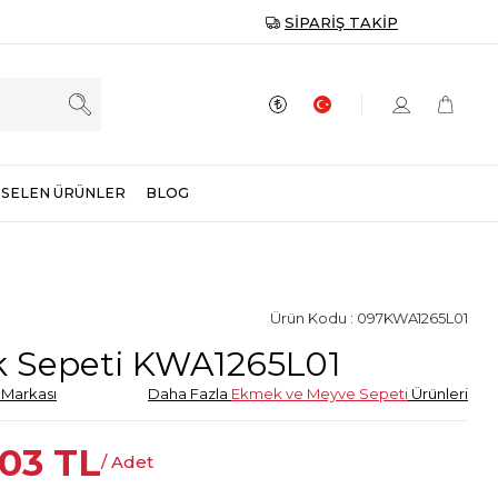
SIPARIŞ TAKIP
SELEN ÜRÜNLER
BLOG
Ürün Kodu : 097KWA1265L01
 Sepeti KWA1265L01
Markası
Daha Fazla
Ekmek ve Meyve Sepeti
Ürünleri
,03
TL
/ Adet