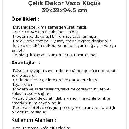
Çelik Dekor Vazo Küçük
39x39x94.5 cm
Özellikleri :
. Dayanıklı çelik malzemeden üretilmiştir.
. 39 × 39 × 94.5 cm ölçülerine sahiptir.
. Modern ve dekoratif bir formda tasarlanmıştır.
. Parlak veya mat çelik yüzey modele göre değişebilir.
. İç ve dış mekân dekorasyonunda uyum sağlayan yapıya
sahiptir.
. Temizliği kolay ve uzun ömürlü kullanım sunar.
Avantajları :
. Büyük boy yapısı sayesinde mekânda güçlü bir dekoratif
etki oluşturur.
. Çelik malzeme çizilmelere ve darbelere karşı
dayanıklıdır.
. Modern ve sade tasarımı, farklı dekorasyon stilleriyle
kolayca uyum sağlar.
. Yapay çiçek, dekoratif dal, ışıklandırma vb. ile birlikte
estetik sunumlar yapılabilir.
. Restoran, otel ve ofis gibi profesyonel alanlarda prestijli
bir görünüm sağlar.
Kullanım Alanları :
. Otel, restoran, kafe giriş alanları