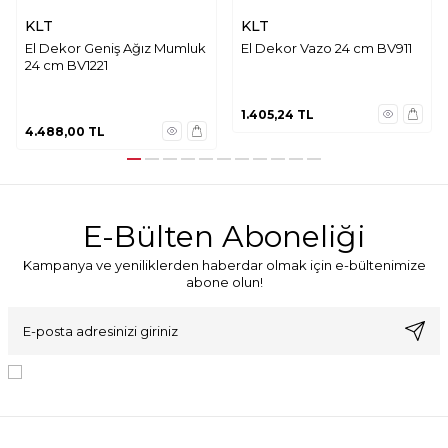
KLT
KLT
El Dekor Geniş Ağız Mumluk
El Dekor Vazo 24 cm BV911
24 cm BV1221
1.405,24
TL
4.488,00
TL
E-Bülten Aboneliği
Kampanya ve yeniliklerden haberdar olmak için e-bültenimize
abone olun!
KVKK Sözleşmesi'ni
, Okudum, Kabul Ediyorum.