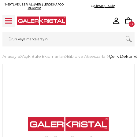
1499 TL VE ÜZERI ALIŞVERIŞLERDE
KARGO
SIPARIŞ TAKIP
BEDAVA!
0
Anasayfa
Açık Büfe Ekipmanları
Biblo ve Aksesuarlar
Çelik Dekor V