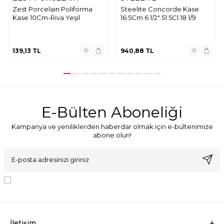
Zest Porcelain Poliforma
Steelite Concorde Kase
Kase 10Cm-Riva Yeşil
16.5Cm 6 1/2" 51.5Cl 18 1/9
139,13
TL
940,88
TL
E-Bülten Aboneliği
Kampanya ve yeniliklerden haberdar olmak için e-bültenimize
abone olun!
KVKK Sözleşmesi'ni
, Okudum, Kabul Ediyorum.
İletişim