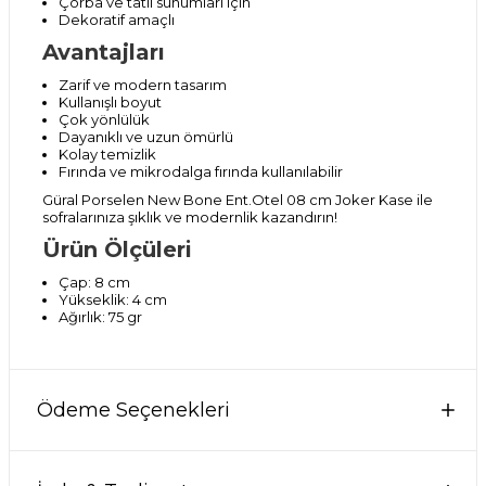
Çorba ve tatlı sunumları için
Dekoratif amaçlı
Avantajları
Zarif ve modern tasarım
Kullanışlı boyut
Çok yönlülük
Dayanıklı ve uzun ömürlü
Kolay temizlik
Fırında ve mikrodalga fırında kullanılabilir
Güral Porselen New Bone Ent.Otel 08 cm Joker Kase ile
sofralarınıza şıklık ve modernlik kazandırın!
Ürün Ölçüleri
Çap: 8 cm
Yükseklik: 4 cm
Ağırlık: 75 gr
Ödeme Seçenekleri