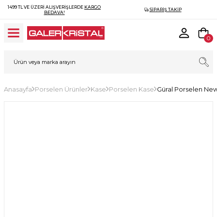
1499 TL VE ÜZERI ALIŞVERIŞLERDE
KARGO
SIPARIŞ TAKIP
BEDAVA!
0
Anasayfa
Porselen Ürünler
Kase
Porselen Kase
Güral Porselen Ne