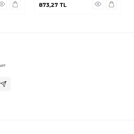
873,27
TL
un!