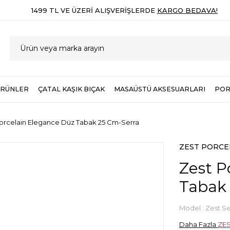
1499 TL VE ÜZERI ALIŞVERIŞLERDE
KARGO BEDAVA!
ÜRÜNLER
ÇATAL KAŞIK BIÇAK
MASAÜSTÜ AKSESUARLARI
POR
orcelain Elegance Düz Tabak 25 Cm-Serra
ZEST PORCE
Zest P
Tabak
Model :
Zest Se
Daha Fazla
ZE