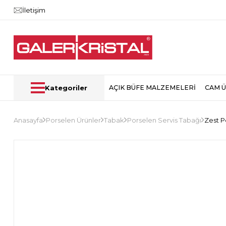
İletişim
Kategoriler
AÇIK BÜFE MALZEMELERİ
CAM 
Anasayfa
Porselen Ürünler
Tabak
Porselen Servis Tabağı
Zest P