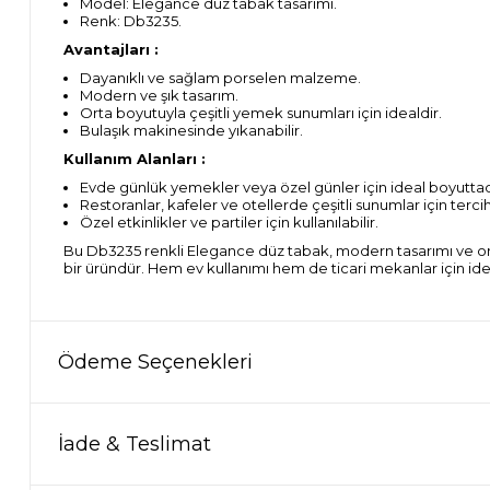
Model: Elegance düz tabak tasarımı.
Renk: Db3235.
Avantajları :
Dayanıklı ve sağlam porselen malzeme.
Modern ve şık tasarım.
Orta boyutuyla çeşitli yemek sunumları için idealdir.
Bulaşık makinesinde yıkanabilir.
Kullanım Alanları :
Evde günlük yemekler veya özel günler için ideal boyuttad
Restoranlar, kafeler ve otellerde çeşitli sunumlar için tercih 
Özel etkinlikler ve partiler için kullanılabilir.
Bu Db3235 renkli Elegance düz tabak, modern tasarımı ve ort
bir üründür. Hem ev kullanımı hem de ticari mekanlar için ide
Ödeme Seçenekleri
İade & Teslimat