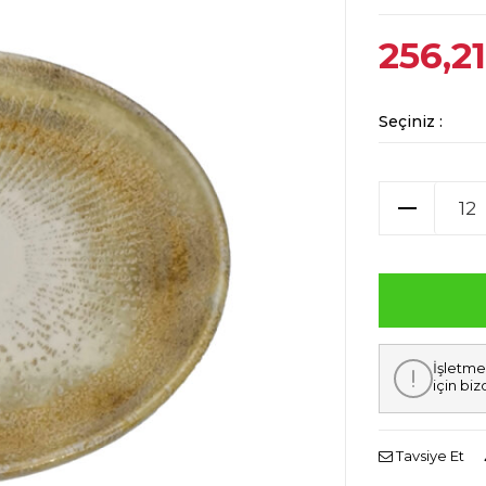
256,21
Seçiniz :
İşletme
için biz
Tavsiye Et