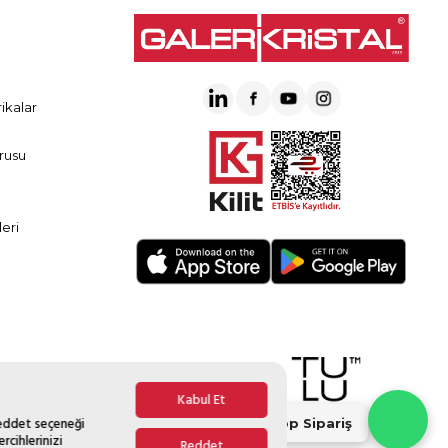
ikalar
rusu
eri
Kabul Et
Reddet seçeneği
Whatsapp Sipariş
rcihlerinizi
Reddet