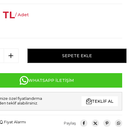
TL
/ Adet
SEPETE EKLE
WHATSAPP İLETIŞIM
nize özel fiyatlandırma
TEKLIF AL
den teklif alabilirsiniz.
Fiyat Alarmı
Paylaş