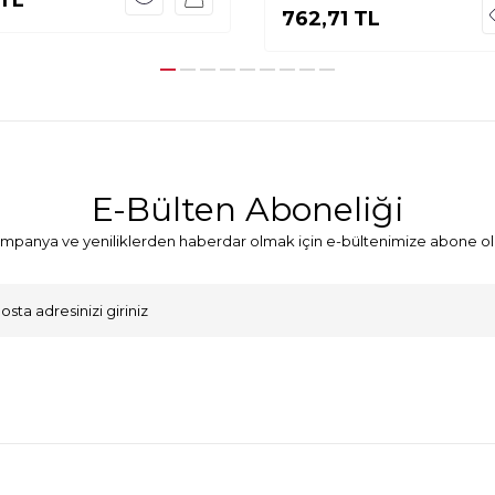
762,71
TL
E-Bülten Aboneliği
mpanya ve yeniliklerden haberdar olmak için e-bültenimize abone ol
VKK Sözleşmesi'ni
, Okudum, Kabul Ediyorum.