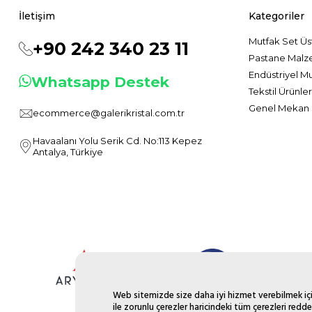
İletişim
Kategoriler
Mutfak Set Üs
+90 242 340 23 11
Pastane Malz
Endüstriyel M
Whatsapp Destek
Tekstil Ürünler
Genel Mekan 
ecommerce@galerikristal.com.tr
Havaalanı Yolu Serik Cd. No:113 Kepez
Antalya, Türkiye
Web sitemizde size daha iyi hizmet verebilmek için
ile zorunlu çerezler haricindeki tüm çerezleri redde