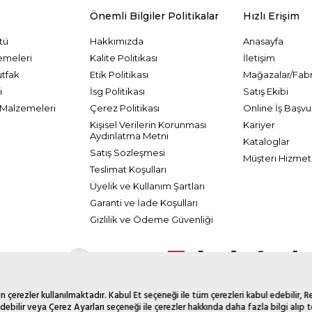
Önemli Bilgiler Politikalar
Hızlı Erişim
tü
Hakkımızda
Anasayfa
emeleri
Kalite Politikası
İletişim
utfak
Etik Politikası
Mağazalar/Fabr
i
İsg Politikası
Satış Ekibi
Malzemeleri
Çerez Politikası
Online İş Başvu
Kişisel Verilerin Korunması
Kariyer
Aydınlatma Metni
Kataloglar
Satış Sözleşmesi
Müşteri Hizmetl
Teslimat Koşulları
Üyelik ve Kullanım Şartları
Garanti ve İade Koşulları
Gizlilik ve Ödeme Güvenliği
 çerezler kullanılmaktadır. Kabul Et seçeneği ile tüm çerezleri kabul edebilir, 
debilir veya Çerez Ayarları seçeneği ile çerezler hakkında daha fazla bilgi alıp te