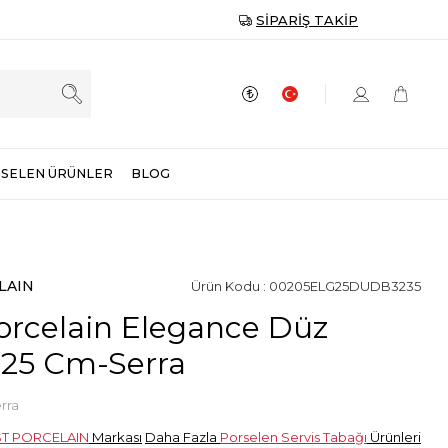
SIPARIŞ TAKIP
SELEN ÜRÜNLER
BLOG
LAIN
Ürün Kodu : 00205ELG25DUDB3235
orcelain Elegance Düz
 25 Cm-Serra
rra
ST PORCELAIN
Markası
Daha Fazla
Porselen Servis Tabağı
Ürünleri