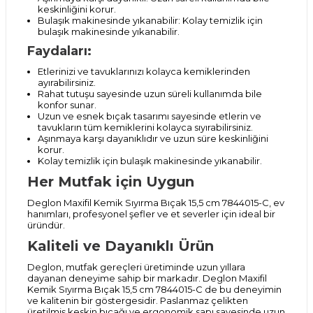
keskinliğini korur.
Bulaşık makinesinde yıkanabilir: Kolay temizlik için
bulaşık makinesinde yıkanabilir.
Faydaları:
Etlerinizi ve tavuklarınızı kolayca kemiklerinden
ayırabilirsiniz.
Rahat tutuşu sayesinde uzun süreli kullanımda bile
konfor sunar.
Uzun ve esnek bıçak tasarımı sayesinde etlerin ve
tavukların tüm kemiklerini kolayca sıyırabilirsiniz.
Aşınmaya karşı dayanıklıdır ve uzun süre keskinliğini
korur.
Kolay temizlik için bulaşık makinesinde yıkanabilir.
Her Mutfak için Uygun
Deglon Maxifil Kemik Sıyırma Bıçak 15,5 cm 7844015-C, ev
hanımları, profesyonel şefler ve et severler için ideal bir
üründür.
Kaliteli ve Dayanıklı Ürün
Deglon, mutfak gereçleri üretiminde uzun yıllara
dayanan deneyime sahip bir markadır. Deglon Maxifil
Kemik Sıyırma Bıçak 15,5 cm 7844015-C de bu deneyimin
ve kalitenin bir göstergesidir. Paslanmaz çelikten
üretilmiş keskin bıçağı ve ergonomik sapı sayesinde uzun