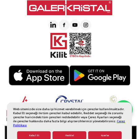
Web sitemizde size daha iyi hizmet verebilmek için çerezler kullanılmaktadır.
Whatsapp Sipariş
Kabul Et seçeneği ile tüm çerezleri kabul edebilir, Reddet seçeneği ile zorunlu
çerezler haricindeki tüm çerezleri reddedebilir veya Çerez Ayarları seçeneği
ile çerezler hakkında daha fazla bilgi alıp tercihlerinizi yönetebilirsiniz.
Çerez
Politikası
SEPETE EKLE
Kabul Et
Reddet
Ayarlar
© 2026 Tüm Hakkı Saklıdır. Galerikristal.com.tr