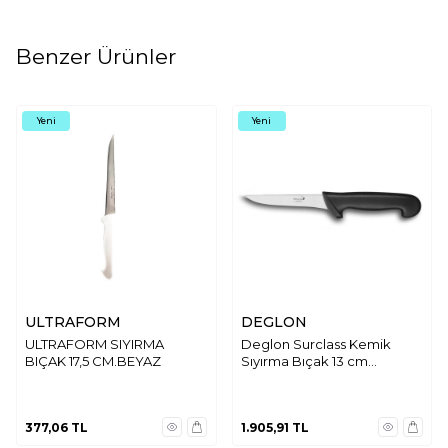
Benzer Ürünler
Yeni
Yeni
ULTRAFORM
DEGLON
ULTRAFORM SIYIRMA
Deglon Surclass Kemik
BIÇAK 17,5 CM.BEYAZ
Sıyırma Bıçak 13 cm
6373013-C
377,06
TL
1.905,91
TL