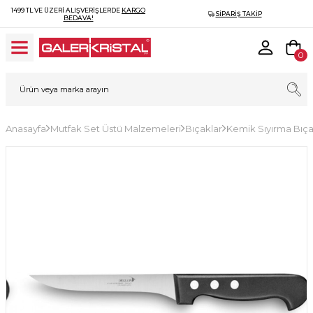
1499 TL VE ÜZERI ALIŞVERIŞLERDE
KARGO
SIPARIŞ TAKIP
BEDAVA!
0
Anasayfa
Mutfak Set Üstü Malzemeleri
Bıçaklar
Kemik Sıyırma Bıça