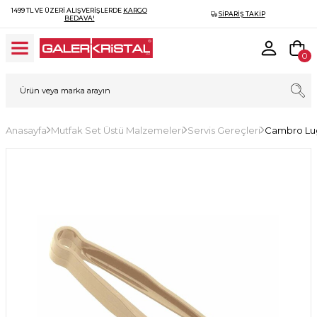
1499 TL VE ÜZERI ALIŞVERIŞLERDE
KARGO
SIPARIŞ TAKIP
BEDAVA!
0
Anasayfa
Mutfak Set Üstü Malzemeleri
Servis Gereçleri
Cambro Lu