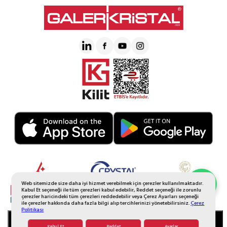
Web sitemizde size daha iyi hizmet verebilmek için çerezler kullanılmaktadır.
Whatsapp Sipariş
Kabul Et seçeneği ile tüm çerezleri kabul edebilir, Reddet seçeneği ile zorunlu
çerezler haricindeki tüm çerezleri reddedebilir veya Çerez Ayarları seçeneği
ile çerezler hakkında daha fazla bilgi alıp tercihlerinizi yönetebilirsiniz.
Çerez
Politikası
SEPETE EKLE
Kabul Et
Reddet
Ayarlar