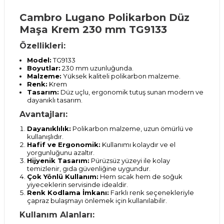
Cambro Lugano Polikarbon Düz
Maşa Krem 230 mm TG9133
Özellikleri:
Model:
TG9133
Boyutlar:
230 mm uzunluğunda.
Malzeme:
Yüksek kaliteli polikarbon malzeme.
Renk:
Krem
Tasarım:
Düz uçlu, ergonomik tutuş sunan modern ve
dayanıklı tasarım.
Avantajları:
Dayanıklılık:
Polikarbon malzeme, uzun ömürlü ve
kullanışlıdır.
Hafif ve Ergonomik:
Kullanımı kolaydır ve el
yorgunluğunu azaltır.
Hijyenik Tasarım:
Pürüzsüz yüzeyi ile kolay
temizlenir, gıda güvenliğine uygundur.
Çok Yönlü Kullanım:
Hem sıcak hem de soğuk
yiyeceklerin servisinde idealdir.
Renk Kodlama İmkanı:
Farklı renk seçenekleriyle
çapraz bulaşmayı önlemek için kullanılabilir.
Kullanım Alanları: