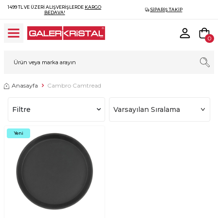
1499 TL VE ÜZERI ALIŞVERIŞLERDE
KARGO
SIPARIŞ TAKIP
BEDAVA!
0
Anasayfa
Cambro Camtread
Filtre
Yeni