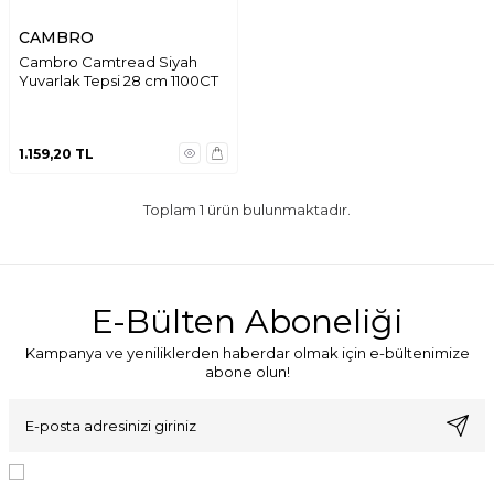
CAMBRO
Cambro Camtread Siyah
Yuvarlak Tepsi 28 cm 1100CT
1.159,20
TL
Toplam
1
ürün bulunmaktadır.
E-Bülten Aboneliği
Kampanya ve yeniliklerden haberdar olmak için e-bültenimize
abone olun!
KVKK Sözleşmesi'ni
, Okudum, Kabul Ediyorum.