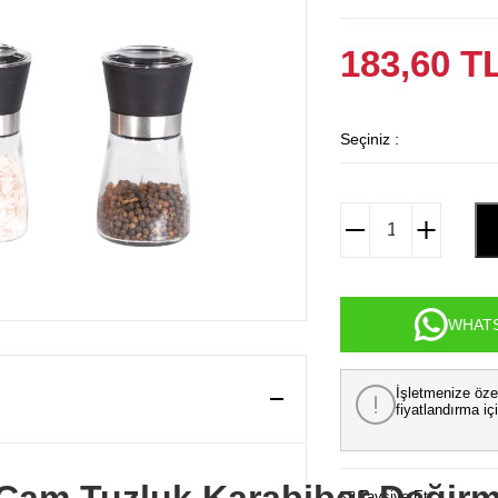
183,60
T
Seçiniz :
WHATS
İşletmenize öze
fiyatlandırma iç
bizden teklif
alabilirsiniz.
Tavsiye Et