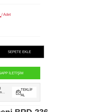
L
/ Adet
SEPETE EKLE
APP İLETIŞIM
l
TEKLIF
in
AL