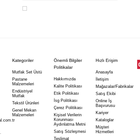
KVKK Sözleşmesi'ni
, Okudum, Kabul
Ediyorum.
Kategoriler
Önemli Bilgiler
Hızlı Erişim
Politikalar
Mutfak Set Üstü
Anasayfa
Hakkımızda
Pastane
İletişim
Malzemeleri
Kalite Politikası
Mağazalar/Fabrikalar
Endüstriyel
Etik Politikası
Satış Ekibi
Mutfak
İsg Politikası
Online İş
Tekstil Ürünleri
Başvurusu
Çerez Politikası
Genel Mekan
Kariyer
Malzemeleri
Kişisel Verilerin
Korunması
Kataloglar
l.com.tr
Aydınlatma Metni
Müşteri
Satış Sözleşmesi
Hizmetleri
.
Teslimat