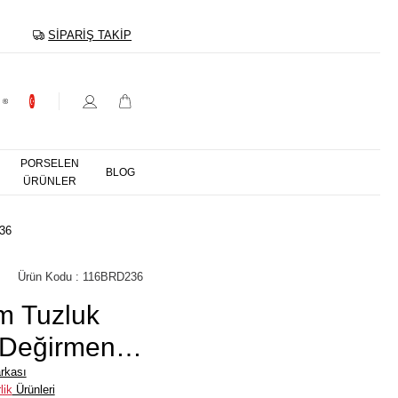
SIPARIŞ TAKIP
PORSELEN
BLOG
ÜRÜNLER
236
Ürün Kodu : 116BRD236
m Tuzluk
 Değirmeni
D-236
rkası
lik
Ürünleri