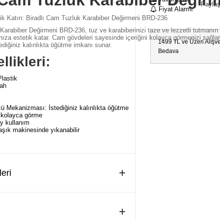
ı Cam Tuzluk Karabiber Değir
Payla
Fiyat Alarmı
lik Katın: Biradlı Cam Tuzluk Karabiber Değirmeni BRD-236
Karabiber Değirmeni BRD-236, tuz ve karabiberinizi taze ve lezzetli tutmanın
nıza estetik katar. Cam gövdeleri sayesinde içeriğini kolayca görmenizi sağlar
1499 TL ve Üzeri Alışv
ediğiniz kalınlıkta öğütme imkanı sunar.
Bedava
likleri:
lastik
yah
cü Mekanizması: İstediğiniz kalınlıkta öğütme
 kolayca görme
ay kullanım
aşık makinesinde yıkanabilir
eri