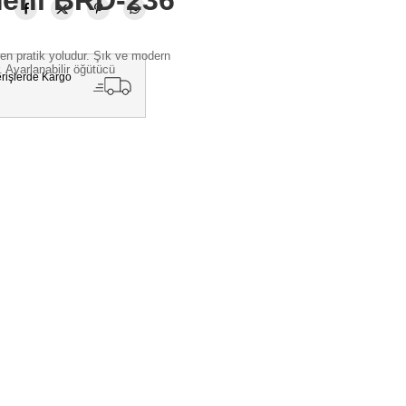
meni BRD-236
ş
 en pratik yoludur. Şık ve modern
. Ayarlanabilir öğütücü
erişlerde Kargo