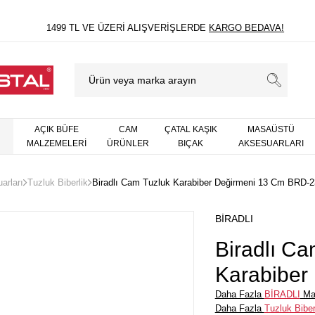
1499 TL VE ÜZERI ALIŞVERIŞLERDE
KARGO BEDAVA!
AÇIK BÜFE
CAM
ÇATAL KAŞIK
MASAÜSTÜ
MALZEMELERİ
ÜRÜNLER
BIÇAK
AKSESUARLARI
arları
Tuzluk Biberlik
Biradlı Cam Tuzluk Karabiber Değirmeni 13 Cm BRD-
BİRADLI
Biradlı Ca
Karabiber
13 Cm BR
Daha Fazla
BİRADLI
Ma
Daha Fazla
Tuzluk Biber