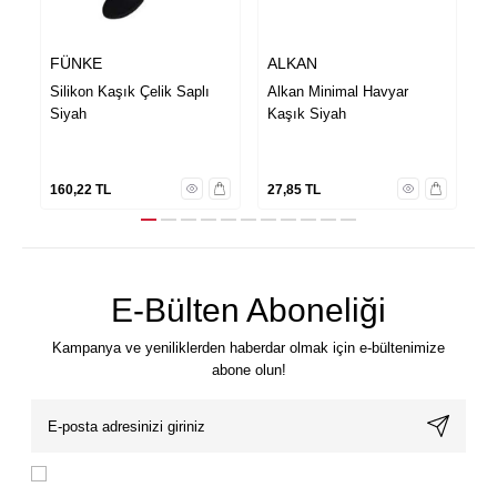
FÜNKE
ALKAN
C
Silikon Kaşık Çelik Saplı
Alkan Minimal Havyar
C
Siyah
Kaşık Siyah
P
K
160,22
TL
27,85
TL
3
E-Bülten Aboneliği
Kampanya ve yeniliklerden haberdar olmak için e-bültenimize
abone olun!
KVKK Sözleşmesi'ni
, Okudum, Kabul Ediyorum.