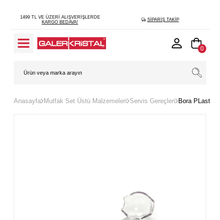
1499 TL VE ÜZERI ALIŞVERIŞLERDE
SIPARIŞ TAKIP
KARGO BEDAVA!
0
Anasayfa
Mutfak Set Üstü Malzemeleri
Servis Gereçleri
Bora PLastik 