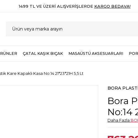
1499 TL VE ÜZERI ALIŞVERIŞLERDE
KARGO BEDAVA!
ÜRÜNLER
ÇATAL KAŞIK BIÇAK
MASAÜSTÜ AKSESUARLARI
POR
tik Kare Kapaklı Kasa No:14 21*23*21H 5,5 Lt
BORA PLAST
Bora P
No:14 
Daha Fazla
BO