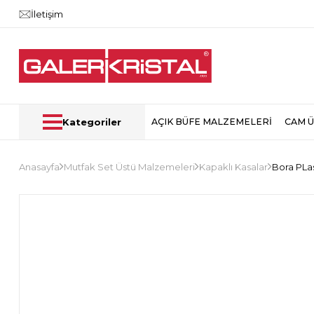
İletişim
Kategoriler
AÇIK BÜFE MALZEMELERİ
CAM 
Anasayfa
Mutfak Set Üstü Malzemeleri
Kapaklı Kasalar
Bora PLas