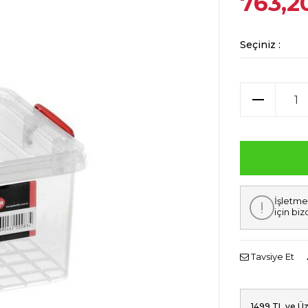
763,2
Seçiniz :
İşletme
için biz
Tavsiye Et
1499 TL ve Üz