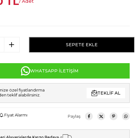
0
TL
/ Adet
SEPETE EKLE
WHATSAPP İLETIŞIM
nize özel fiyatlandırma
TEKLIF AL
den teklif alabilirsiniz.
Fiyat Alarmı
Paylaş
eri Alışverişlerde Kargo Bedava