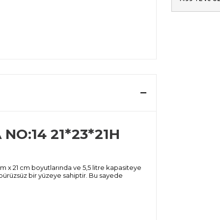
NO:14 21*23*21H
 x 21 cm boyutlarında ve 5,5 litre kapasiteye
şı pürüzsüz bir yüzeye sahiptir. Bu sayede