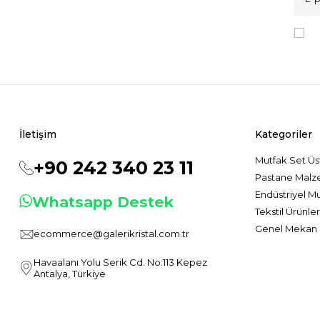
K
İletişim
Kategoriler
Mutfak Set Üs
+90 242 340 23 11
Pastane Malz
Endüstriyel M
Whatsapp Destek
Tekstil Ürünler
Genel Mekan 
ecommerce@galerikristal.com.tr
Havaalanı Yolu Serik Cd. No:113 Kepez
Antalya, Türkiye