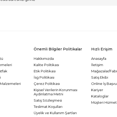
VKK Sözleşmesi'ni
, Okudum, Kabul Ediyorum.
Önemli Bilgiler Politikalar
Hızlı Erişim
tü
Hakkımızda
Anasayfa
emeleri
Kalite Politikası
İletişim
utfak
Etik Politikası
Mağazalar/Fabr
i
İsg Politikası
Satış Ekibi
Malzemeleri
Çerez Politikası
Online İş Başvu
Kişisel Verilerin Korunması
Kariyer
Aydınlatma Metni
Kataloglar
Satış Sözleşmesi
Müşteri Hizmetl
Teslimat Koşulları
Üyelik ve Kullanım Şartları