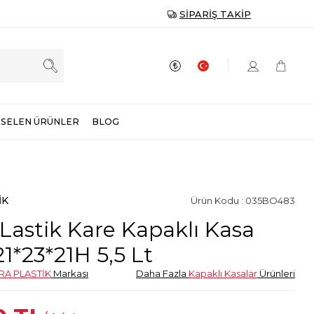
SIPARIŞ TAKIP
SELEN ÜRÜNLER
BLOG
İK
Ürün Kodu : 035BO483
Lastik Kare Kapaklı Kasa
21*23*21H 5,5 Lt
RA PLASTİK
Markası
Daha Fazla
Kapaklı Kasalar
Ürünleri