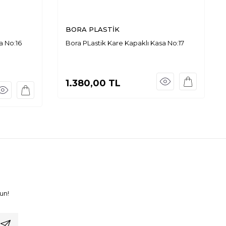
BORA PLASTİK
a No:16
Bora PLastik Kare Kapaklı Kasa No:17
1.380,00
TL
un!