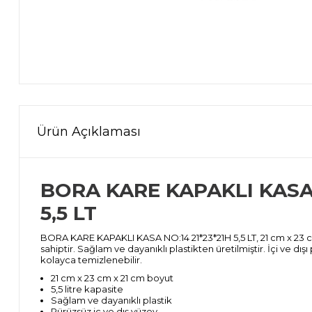
Ürün Açıklaması
BORA KARE KAPAKLI KASA 
5,5 LT
BORA KARE KAPAKLI KASA NO:14 21*23*21H 5,5 LT, 21 cm x 23 cm
sahiptir. Sağlam ve dayanıklı plastikten üretilmiştir. İçi ve dı
kolayca temizlenebilir.
21 cm x 23 cm x 21 cm boyut
5,5 litre kapasite
Sağlam ve dayanıklı plastik
Pürüzsüz iç ve dış yüzey