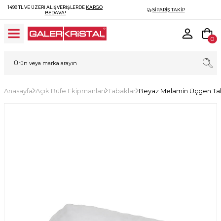
1499 TL VE ÜZERI ALIŞVERIŞLERDE
KARGO
SIPARIŞ TAKIP
BEDAVA!
0
Anasayfa
Açık Büfe Ekipmanları
Tabaklar
Beyaz Melamin Üçgen Ta