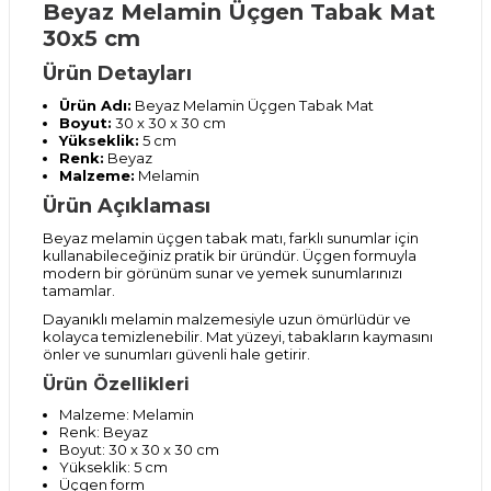
Beyaz Melamin Üçgen Tabak Mat
30x5 cm
Ürün Detayları
Ürün Adı:
Beyaz Melamin Üçgen Tabak Mat
Boyut:
30 x 30 x 30 cm
Yükseklik:
5 cm
Renk:
Beyaz
Malzeme:
Melamin
Ürün Açıklaması
Beyaz melamin üçgen tabak matı, farklı sunumlar için
kullanabileceğiniz pratik bir üründür. Üçgen formuyla
modern bir görünüm sunar ve yemek sunumlarınızı
tamamlar.
Dayanıklı melamin malzemesiyle uzun ömürlüdür ve
kolayca temizlenebilir. Mat yüzeyi, tabakların kaymasını
önler ve sunumları güvenli hale getirir.
Ürün Özellikleri
Malzeme: Melamin
Renk: Beyaz
Boyut: 30 x 30 x 30 cm
Yükseklik: 5 cm
Üçgen form