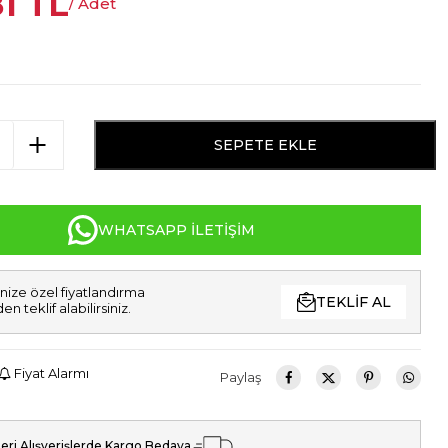
81
TL
/ Adet
SEPETE EKLE
WHATSAPP İLETIŞIM
nize özel fiyatlandırma
TEKLIF AL
den teklif alabilirsiniz.
Fiyat Alarmı
Paylaş
eri Alışverişlerde Kargo Bedava