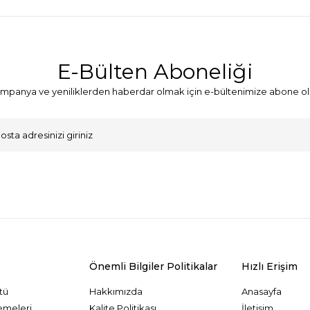
E-Bülten Aboneliği
mpanya ve yeniliklerden haberdar olmak için e-bültenimize abone ol
VKK Sözleşmesi'ni
, Okudum, Kabul Ediyorum.
Önemli Bilgiler Politikalar
Hızlı Erişim
tü
Hakkımızda
Anasayfa
emeleri
Kalite Politikası
İletişim