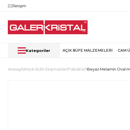
İletişim
Kategoriler
AÇIK BÜFE MALZEMELERİ
CAM 
Anasayfa
Açık Büfe Ekipmanları
Tabaklar
Beyaz Melamin Oval 