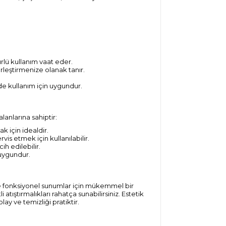
lü kullanım vaat eder.
erleştirmenize olanak tanır.
de kullanım için uygundur.
anlarına sahiptir:
k için idealdir.
vis etmek için kullanılabilir.
h edilebilir.
 uygundur.
 fonksiyonel sunumlar için mükemmel bir
atıştırmalıkları rahatça sunabilirsiniz. Estetik
lay ve temizliği pratiktir.