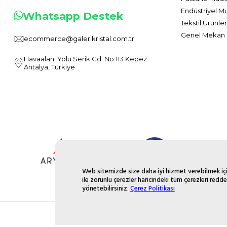
Endüstriyel M
Whatsapp Destek
Tekstil Ürünler
Genel Mekan 
ecommerce@galerikristal.com.tr
Havaalanı Yolu Serik Cd. No:113 Kepez
Antalya, Türkiye
Web sitemizde size daha iyi hizmet verebilmek için
ile zorunlu çerezler haricindeki tüm çerezleri redde
yönetebilirsiniz.
Çerez Politikası