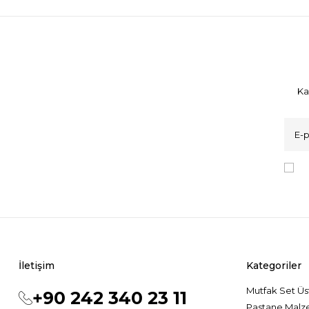
Ka
K
İletişim
Kategoriler
Mutfak Set Üs
+90 242 340 23 11
Pastane Malz