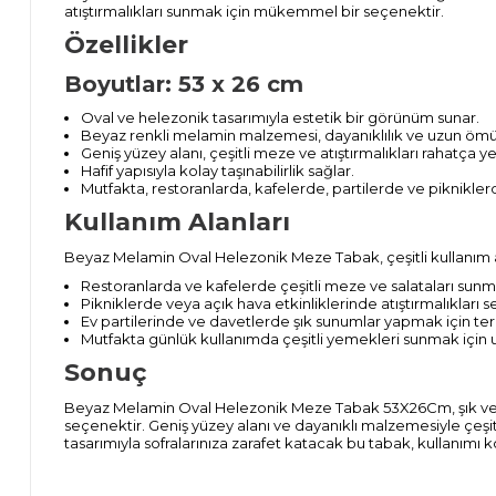
atıştırmalıkları sunmak için mükemmel bir seçenektir.
Özellikler
Boyutlar: 53 x 26 cm
Oval ve helezonik tasarımıyla estetik bir görünüm sunar.
Beyaz renkli melamin malzemesi, dayanıklılık ve uzun ömür
Geniş yüzey alanı, çeşitli meze ve atıştırmalıkları rahatça y
Hafif yapısıyla kolay taşınabilirlik sağlar.
Mutfakta, restoranlarda, kafelerde, partilerde ve piknikler
Kullanım Alanları
Beyaz Melamin Oval Helezonik Meze Tabak, çeşitli kullanım al
Restoranlarda ve kafelerde çeşitli meze ve salataları sunma
Pikniklerde veya açık hava etkinliklerinde atıştırmalıkları ser
Ev partilerinde ve davetlerde şık sunumlar yapmak için terci
Mutfakta günlük kullanımda çeşitli yemekleri sunmak için
Sonuç
Beyaz Melamin Oval Helezonik Meze Tabak 53X26Cm, şık ve
seçenektir. Geniş yüzey alanı ve dayanıklı malzemesiyle çeşitli 
tasarımıyla sofralarınıza zarafet katacak bu tabak, kullanımı ko