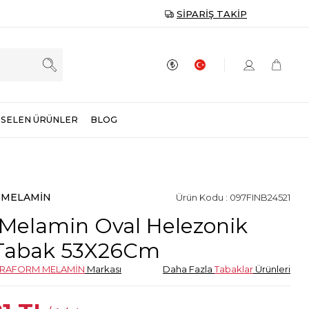
SIPARIŞ TAKIP
SELEN ÜRÜNLER
BLOG
 MELAMİN
Ürün Kodu : 097FINB24521
Melamin Oval Helezonik
Tabak 53X26Cm
TRAFORM MELAMİN
Markası
Daha Fazla
Tabaklar
Ürünleri