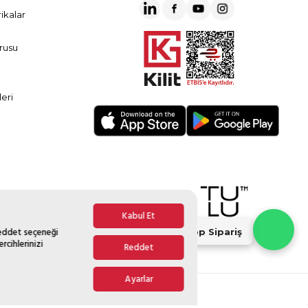
ikalar
rusu
eri
Kabul Et
Reddet seçeneği
Whatsapp Sipariş
rcihlerinizi
Reddet
Ayarlar