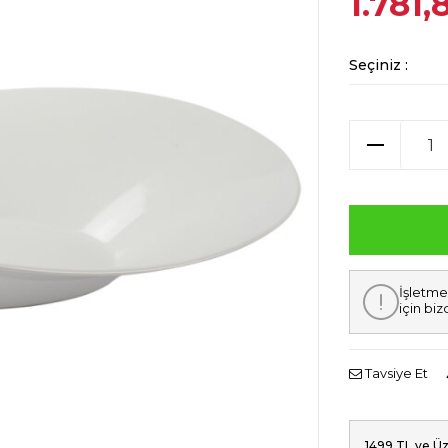
1.781,
Seçiniz :
İşletme
için biz
Tavsiye Et
1499 TL ve Üz