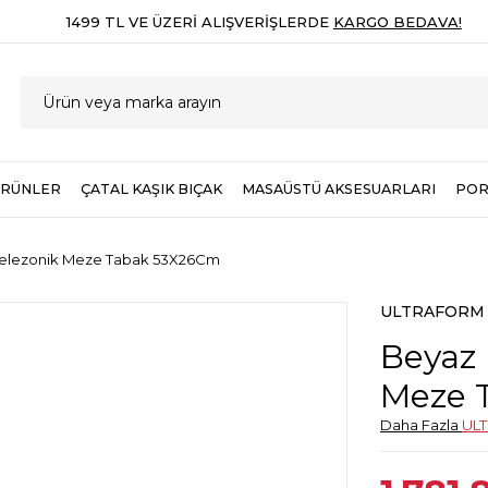
1499 TL VE ÜZERI ALIŞVERIŞLERDE
KARGO BEDAVA!
ÜRÜNLER
ÇATAL KAŞIK BIÇAK
MASAÜSTÜ AKSESUARLARI
POR
Helezonik Meze Tabak 53X26Cm
ULTRAFORM
Beyaz 
Meze 
Daha Fazla
UL