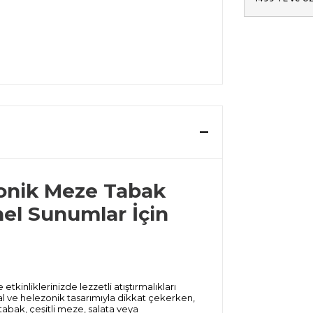
onik Meze Tabak
el Sunumlar İçin
kinliklerinizde lezzetli atıştırmalıkları
al ve helezonik tasarımıyla dikkat çekerken,
abak, çeşitli meze, salata veya