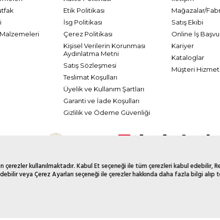
utfak
Etik Politikası
Mağazalar/Fabr
i
İsg Politikası
Satış Ekibi
Malzemeleri
Çerez Politikası
Online İş Başvu
Kişisel Verilerin Korunması
Kariyer
Aydınlatma Metni
Kataloglar
Satış Sözleşmesi
Müşteri Hizmetl
Teslimat Koşulları
Üyelik ve Kullanım Şartları
Garanti ve İade Koşulları
Gizlilik ve Ödeme Güvenliği
 çerezler kullanılmaktadır. Kabul Et seçeneği ile tüm çerezleri kabul edebilir, 
debilir veya Çerez Ayarları seçeneği ile çerezler hakkında daha fazla bilgi alıp te
© 2026 Tüm Hakkı Saklıdır. Galerikristal.com.tr