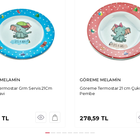
MELAMİN
GÖREME MELAMİN
rmostar Grm Servis 21Cm
Göreme Termostar 21 cm Çuku
avi
Pembe
TL
278,59
TL