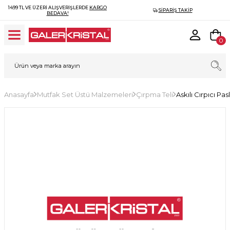
1499 TL VE ÜZERI ALIŞVERIŞLERDE
KARGO
SIPARIŞ TAKIP
BEDAVA!
0
Anasayfa
Mutfak Set Üstü Malzemeleri
Çırpma Teli
Askılı Cırpıcı P