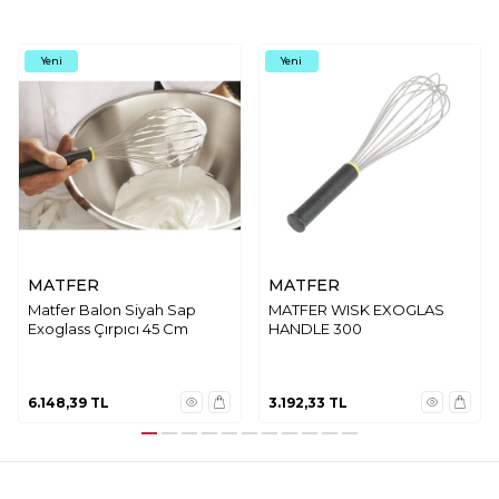
Yeni
Yeni
MATFER
MATFER
Matfer Balon Siyah Sap
MATFER WISK EXOGLAS
Exoglass Çırpıcı 45 Cm
HANDLE 300
6.148,39
TL
3.192,33
TL