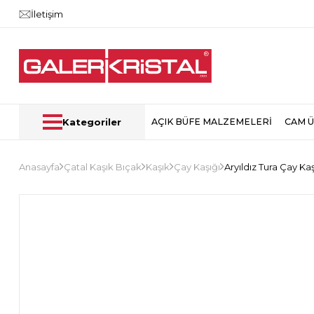
İletişim
Kategoriler
AÇIK BÜFE MALZEMELERİ
CAM 
Anasayfa
Çatal Kaşık Bıçak
Kaşık
Çay Kaşığı
Aryıldız Tura Çay Ka