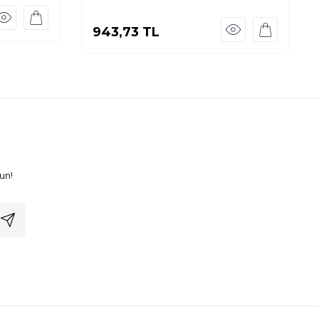
943,73
TL
un!