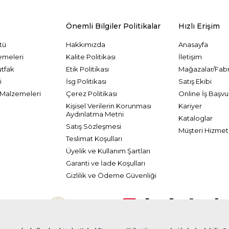
Önemli Bilgiler Politikalar
Hızlı Erişim
tü
Hakkımızda
Anasayfa
emeleri
Kalite Politikası
İletişim
utfak
Etik Politikası
Mağazalar/Fabr
i
İsg Politikası
Satış Ekibi
Malzemeleri
Çerez Politikası
Online İş Başvu
Kişisel Verilerin Korunması
Kariyer
Aydınlatma Metni
Kataloglar
Satış Sözleşmesi
Müşteri Hizmetl
Teslimat Koşulları
Üyelik ve Kullanım Şartları
Garanti ve İade Koşulları
Gizlilik ve Ödeme Güvenliği