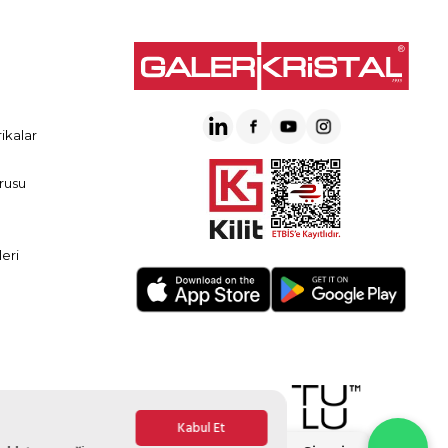
ikalar
rusu
eri
Kabul Et