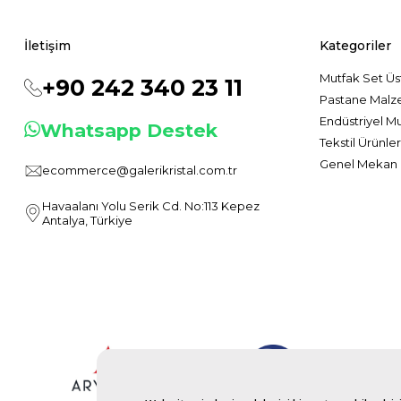
İletişim
Kategoriler
Mutfak Set Üs
+90 242 340 23 11
Pastane Malz
Endüstriyel M
Whatsapp Destek
Tekstil Ürünler
Genel Mekan 
ecommerce@galerikristal.com.tr
Havaalanı Yolu Serik Cd. No:113 Kepez
Antalya, Türkiye