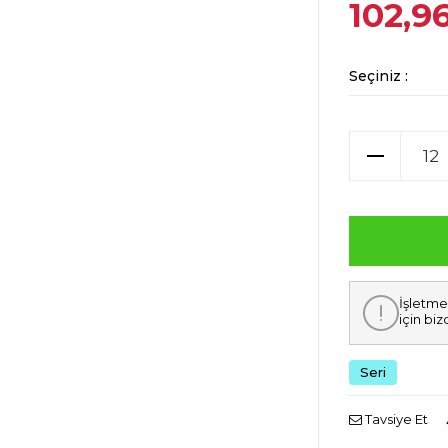
102,9
Seçiniz :
İşletme
için biz
Seri
Tavsiye Et