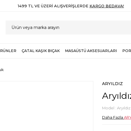
1499 TL VE ÜZERI ALIŞVERIŞLERDE
KARGO BEDAVA!
ÜRÜNLER
ÇATAL KAŞIK BIÇAK
MASAÜSTÜ AKSESUARLARI
POR
şık
ARYILDIZ
Aryıld
Model :
Aryıldız
Daha Fazla
ARY