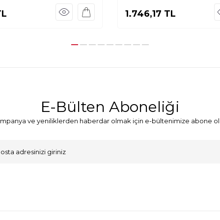
L
1.746,17
TL
E-Bülten Aboneliği
mpanya ve yeniliklerden haberdar olmak için e-bültenimize abone ol
VKK Sözleşmesi'ni
, Okudum, Kabul Ediyorum.