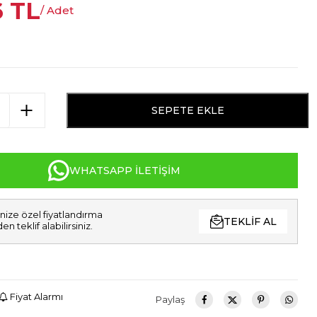
6
TL
/ Adet
SEPETE EKLE
WHATSAPP İLETIŞIM
nize özel fiyatlandırma
TEKLIF AL
den teklif alabilirsiniz.
Fiyat Alarmı
Paylaş