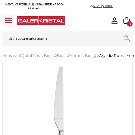
1499 TL VE ÜZERI ALIŞVERIŞLERDE
KARGO
SIPARIŞ TAKIP
BEDAVA!
0
Anasayfa
Çatal Kaşık Bıçak
Bıçak
Yemek Bıçağı
Aryıldız Roma Ye