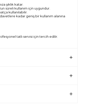
za şıklık katar.
n süreli kullanım için uygundur.
tça kullanılabilir.
avetlere kadar geniş bir kullanım alanına
yonel tatlı servisi için tercih edilir.