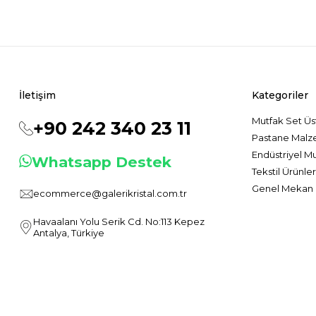
İletişim
Kategoriler
Mutfak Set Üs
+90 242 340 23 11
Pastane Malz
Endüstriyel M
Whatsapp Destek
Tekstil Ürünler
Genel Mekan 
ecommerce@galerikristal.com.tr
Havaalanı Yolu Serik Cd. No:113 Kepez
Antalya, Türkiye