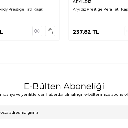
ARYILDIZ
endy Prestige Tatlı Kaşık
Aryıldız Prestige Pera Tatlı Kaş
L
237,82
TL
E-Bülten Aboneliği
mpanya ve yeniliklerden haberdar olmak için e-bültenimize abone ol
VKK Sözleşmesi'ni
, Okudum, Kabul Ediyorum.