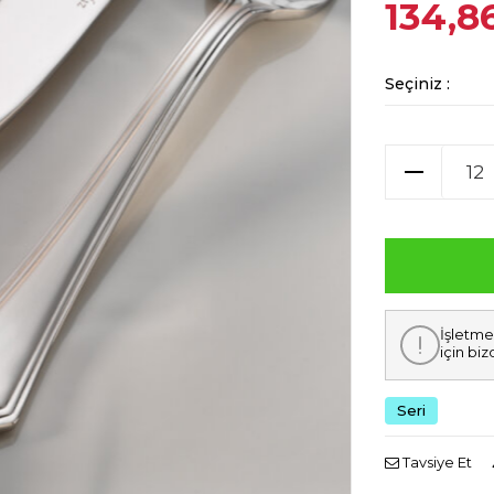
134,8
Seçiniz :
İşletme
için biz
Seri
Tavsiye Et