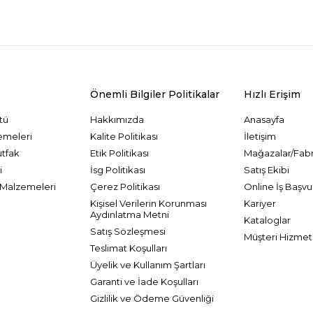
Önemli Bilgiler Politikalar
Hızlı Erişim
tü
Hakkımızda
Anasayfa
emeleri
Kalite Politikası
İletişim
utfak
Etik Politikası
Mağazalar/Fabr
i
İsg Politikası
Satış Ekibi
Malzemeleri
Çerez Politikası
Online İş Başvu
Kişisel Verilerin Korunması
Kariyer
Aydınlatma Metni
Kataloglar
Satış Sözleşmesi
Müşteri Hizmetl
Teslimat Koşulları
Üyelik ve Kullanım Şartları
Garanti ve İade Koşulları
Gizlilik ve Ödeme Güvenliği