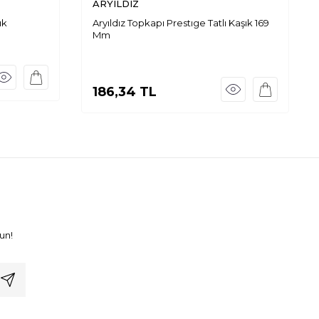
ARYILDIZ
ık
Aryıldız Topkapı Prestıge Tatlı Kaşık 169
Mm
186,34
TL
un!