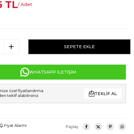
6
TL
/ Adet
SEPETE EKLE
WHATSAPP İLETIŞIM
nize özel fiyatlandırma
TEKLIF AL
den teklif alabilirsiniz.
Fiyat Alarmı
Paylaş