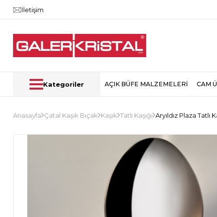
İletişim
Kategoriler
AÇIK BÜFE MALZEMELERİ
CAM 
Anasayfa
Çatal Kaşık Bıçak
Kaşık
Tatlı Kaşığı
Aryıldız Plaza Tatlı K