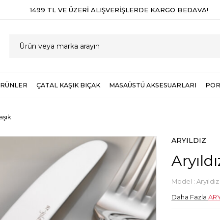
1499 TL VE ÜZERI ALIŞVERIŞLERDE
KARGO BEDAVA!
ÜRÜNLER
ÇATAL KAŞIK BIÇAK
MASAÜSTÜ AKSESUARLARI
POR
aşık
ARYILDIZ
Aryıldı
Model :
Aryıldız
Daha Fazla
ARY