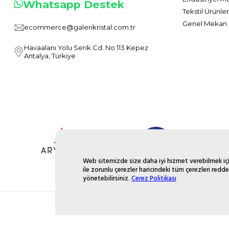
Whatsapp Destek
Tekstil Ürünler
Genel Mekan 
ecommerce@galerikristal.com.tr
Havaalanı Yolu Serik Cd. No:113 Kepez
Antalya, Türkiye
Web sitemizde size daha iyi hizmet verebilmek için
ile zorunlu çerezler haricindeki tüm çerezleri redde
yönetebilirsiniz.
Çerez Politikası