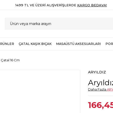
1499 TL VE ÜZERI ALIŞVERIŞLERDE
KARGO BEDAVA!
ÜRÜNLER
ÇATAL KAŞIK BIÇAK
MASAÜSTÜ AKSESUARLARI
POR
ı Çatal 16 Cm
ARYILDIZ
Aryıld
Daha Fazla
ARY
166,4