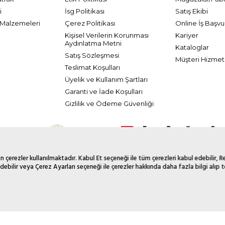
i
İsg Politikası
Satış Ekibi
Malzemeleri
Çerez Politikası
Online İş Başvu
Kişisel Verilerin Korunması
Kariyer
Aydınlatma Metni
Kataloglar
Satış Sözleşmesi
Müşteri Hizmetl
Teslimat Koşulları
Üyelik ve Kullanım Şartları
Garanti ve İade Koşulları
Gizlilik ve Ödeme Güvenliği
 çerezler kullanılmaktadır. Kabul Et seçeneği ile tüm çerezleri kabul edebilir, 
debilir veya Çerez Ayarları seçeneği ile çerezler hakkında daha fazla bilgi alıp te
© 2026 Tüm Hakkı Saklıdır. Galerikristal.com.tr
T
-Soft
E-Ticaret
Sistemleriyle Hazırlanmıştır.