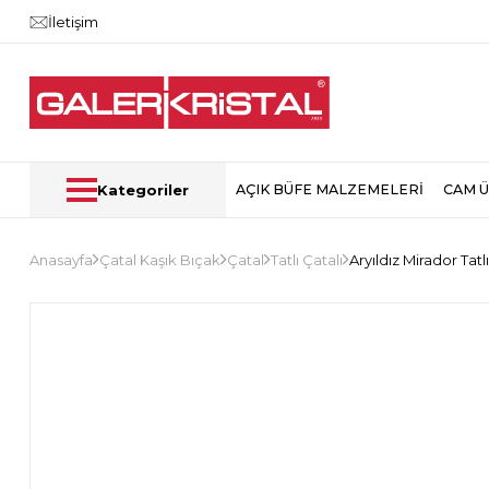
İletişim
Kategoriler
AÇIK BÜFE MALZEMELERİ
CAM 
Anasayfa
Çatal Kaşık Bıçak
Çatal
Tatlı Çatalı
Aryıldız Mirador Tatl