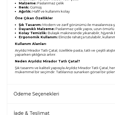
Malzeme:
Paslanmaz çelik
Renk:
Gümüş
Ağırlık:
Hafif ve kullanımı kolay
Öne Çıkan Özellikler
Şık Tasarım:
Modern ve zarif görünümü ile masalarınıza şı
Dayanıklı Malzeme:
Paslanmaz çelik yapısı, uzun ömürlü 
Kolay Temizlik:
Bulaşık makinesinde yıkanabilir, hijyenik
Ergonomik Kullanım:
Elinizde rahatça tutulabilir, kullanı
Kullanım Alanları
Aryıldız Mirador Tatlı Çatal, özellikle pasta, tatlı ve çeşitli atış
yaparken şıklığınızı artırır.
Neden Aryıldız Mirador Tatlı Çatal?
Şık tasarımı ve kaliteli yapısıyla Aryıldız Mirador Tatlı Çata
mükemmel bir seçimdir. Tatlılarınızı sunarken görsel bir şöle
Ödeme Seçenekleri
İade & Teslimat