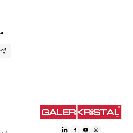
un!
ikalar