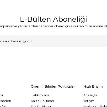
E-Bülten Aboneliği
mpanya ve yeniliklerden haberdar olmak için e-bültenimize abone ol
VKK Sözleşmesi'ni
, Okudum, Kabul Ediyorum.
Önemli Bilgiler Politikalar
Hızlı Erişim
tü
Hakkımızda
Anasayfa
emeleri
Kalite Politikası
İletişim
utfak
Etik Politikası
Mağazalar/Fabr