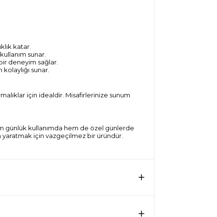
klık katar.
kullanım sunar.
 bir deneyim sağlar.
m kolaylığı sunar.
tırmalıklar için idealdir. Misafirlerinize sunum
l, hem günlük kullanımda hem de özel günlerde
n yaratmak için vazgeçilmez bir üründür.