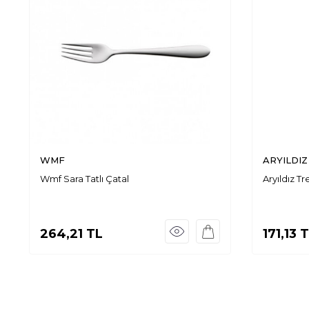
WMF
ARYILDIZ
Wmf Sara Tatlı Çatal
Aryıldız Tr
264,21
TL
171,13
T