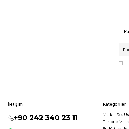
Ka
K
İletişim
Kategoriler
Mutfak Set Üs
+90 242 340 23 11
Pastane Malz
Endüstriyel M