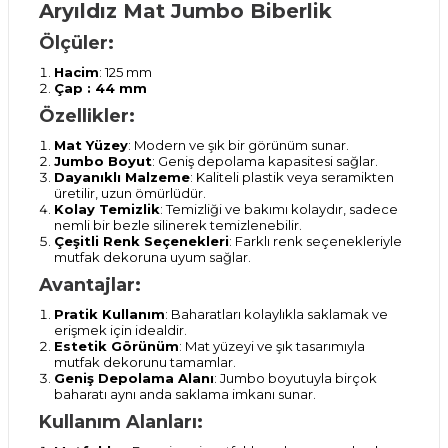
Aryıldız Mat Jumbo Biberlik
Ölçüler:
Hacim
: 125 mm
Çap : 44 mm
Özellikler:
Mat Yüzey
: Modern ve şık bir görünüm sunar.
Jumbo Boyut
: Geniş depolama kapasitesi sağlar.
Dayanıklı Malzeme
: Kaliteli plastik veya seramikten
üretilir, uzun ömürlüdür.
Kolay Temizlik
: Temizliği ve bakımı kolaydır, sadece
nemli bir bezle silinerek temizlenebilir.
Çeşitli Renk Seçenekleri
: Farklı renk seçenekleriyle
mutfak dekoruna uyum sağlar.
Avantajlar:
Pratik Kullanım
: Baharatları kolaylıkla saklamak ve
erişmek için idealdir.
Estetik Görünüm
: Mat yüzeyi ve şık tasarımıyla
mutfak dekorunu tamamlar.
Geniş Depolama Alanı
: Jumbo boyutuyla birçok
baharatı aynı anda saklama imkanı sunar.
Kullanım Alanları: