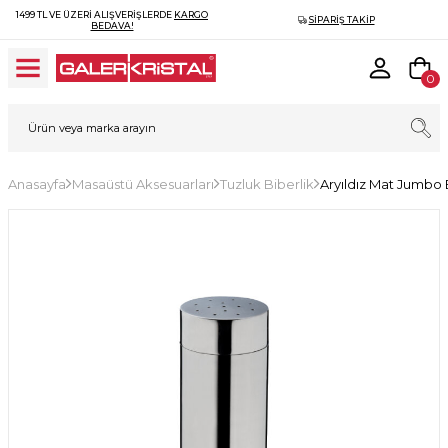
1499 TL VE ÜZERI ALIŞVERIŞLERDE
KARGO
SIPARIŞ TAKIP
BEDAVA!
0
Anasayfa
Masaüstü Aksesuarları
Tuzluk Biberlik
Aryıldız Mat Jumbo 