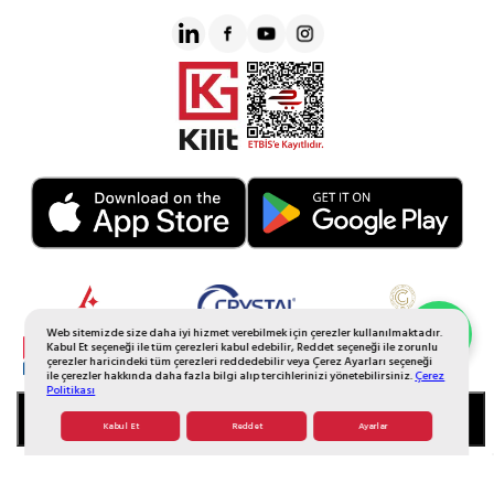
Web sitemizde size daha iyi hizmet verebilmek için çerezler kullanılmaktadır.
Whatsapp Sipariş
Kabul Et seçeneği ile tüm çerezleri kabul edebilir, Reddet seçeneği ile zorunlu
çerezler haricindeki tüm çerezleri reddedebilir veya Çerez Ayarları seçeneği
ile çerezler hakkında daha fazla bilgi alıp tercihlerinizi yönetebilirsiniz.
Çerez
Politikası
SEPETE EKLE
Kabul Et
Reddet
Ayarlar
© 2026 Tüm Hakkı Saklıdır. Galerikristal.com.tr
T
-Soft
E-Ticaret
Sistemleriyle Hazırlanmıştır.