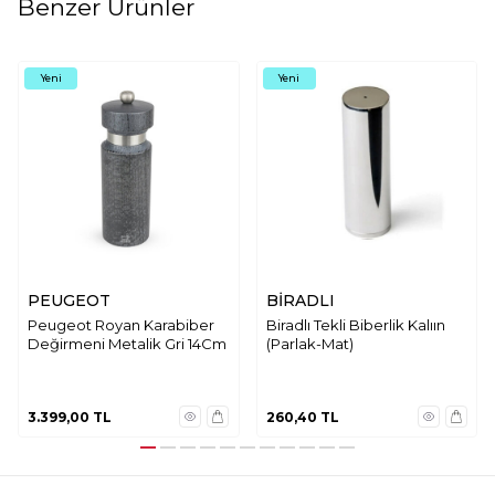
Benzer Ürünler
Yeni
Yeni
PEUGEOT
BİRADLI
Peugeot Royan Karabiber
Biradlı Tekli Biberlik Kalıın
Değirmeni Metalik Gri 14Cm
(Parlak-Mat)
3.399,00
TL
260,40
TL