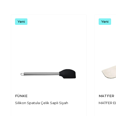
Yeni
Yeni
FÜNKE
MATFER
Silikon Spatula Çelik Saplı Siyah
MATFER E