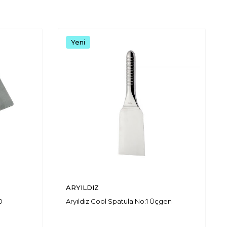
Yeni
ARYILDIZ
0
Aryıldız Cool Spatula No:1 Üçgen