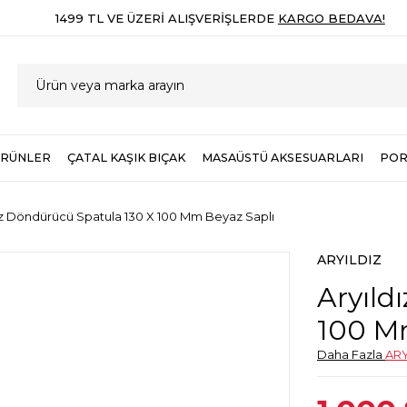
1499 TL VE ÜZERI ALIŞVERIŞLERDE
KARGO BEDAVA!
ÜRÜNLER
ÇATAL KAŞIK BIÇAK
MASAÜSTÜ AKSESUARLARI
POR
ız Döndürücü Spatula 130 X 100 Mm Beyaz Saplı
ARYILDIZ
Aryıld
100 M
Daha Fazla
ARY