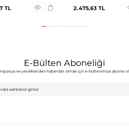
7
TL
2.475,63
TL
E-Bülten Aboneliği
mpanya ve yeniliklerden haberdar olmak için e-bültenimize abone ol
VKK Sözleşmesi'ni
, Okudum, Kabul Ediyorum.