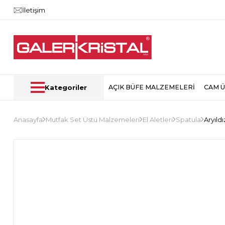
İletişim
Kategoriler
AÇIK BÜFE MALZEMELERİ
CAM 
Anasayfa
Mutfak Set Üstü Malzemeleri
El Aletleri
Spatula
Aryıld