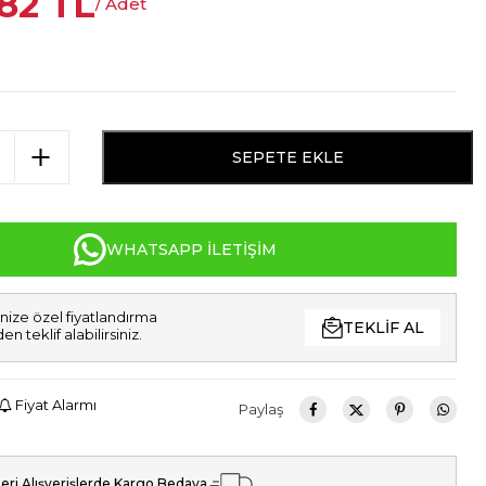
,82
TL
/ Adet
SEPETE EKLE
WHATSAPP İLETIŞIM
nize özel fiyatlandırma
TEKLIF AL
den teklif alabilirsiniz.
Fiyat Alarmı
Paylaş
eri Alışverişlerde Kargo Bedava