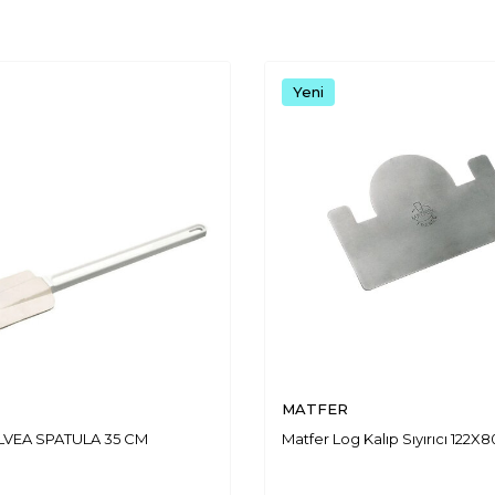
Yeni
MATFER
LVEA SPATULA 35 CM
Matfer Log Kalıp Sıyırıcı 122X8