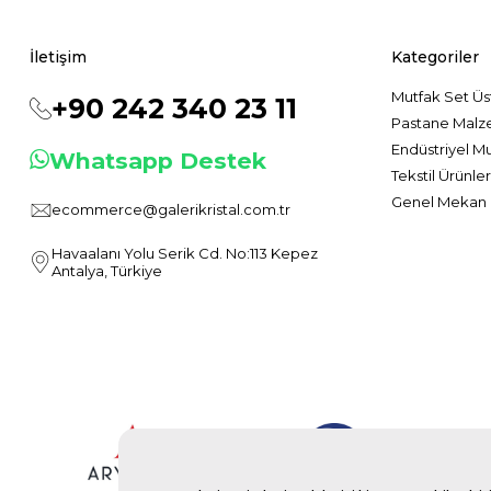
İletişim
Kategoriler
Mutfak Set Üs
+90 242 340 23 11
Pastane Malz
Endüstriyel M
Whatsapp Destek
Tekstil Ürünler
Genel Mekan 
ecommerce@galerikristal.com.tr
Havaalanı Yolu Serik Cd. No:113 Kepez
Antalya, Türkiye