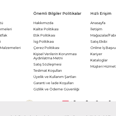
Önemli Bilgiler Politikalar
Hızlı Erişim
tü
Hakkımızda
Anasayfa
emeleri
Kalite Politikası
İletişim
utfak
Etik Politikası
Mağazalar/Fabr
i
İsg Politikası
Satış Ekibi
Malzemeleri
Çerez Politikası
Online İş Başvu
Kişisel Verilerin Korunması
Kariyer
Aydınlatma Metni
Kataloglar
Satış Sözleşmesi
Müşteri Hizmetl
Teslimat Koşulları
Üyelik ve Kullanım Şartları
Garanti ve İade Koşulları
Gizlilik ve Ödeme Güvenliği