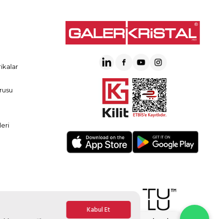
ikalar
rusu
eri
Kabul Et