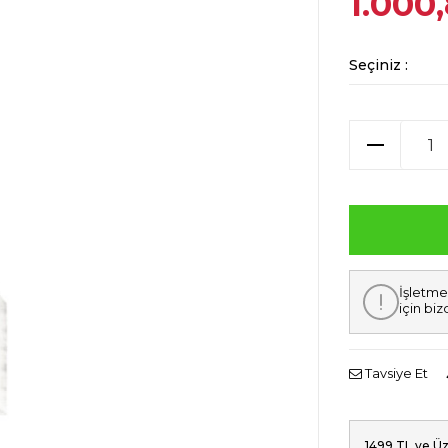
1.000
Seçiniz :
İşletme
için biz
Tavsiye Et
1499 TL ve Üz