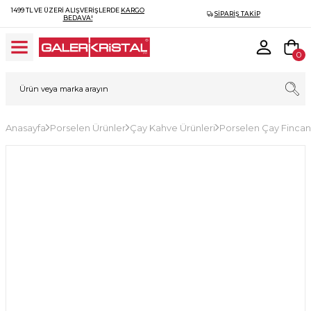
1499 TL VE ÜZERI ALIŞVERIŞLERDE
KARGO
SIPARIŞ TAKIP
BEDAVA!
0
Anasayfa
Porselen Ürünler
Çay Kahve Ürünleri
Porselen Çay Fincan