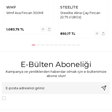
WMF
STEELİTE
Wmf Ava Fincan 300Ml
Steelite Alina Çay Fincan
22.75 cl (8Oz)
1.083,75
TL
850,17
TL
E-Bülten Aboneliği
Kampanya ve yeniliklerden haberdar olmak için e-bültenimize
abone olun!
KVKK Sözleşmesi'ni
, Okudum, Kabul Ediyorum.