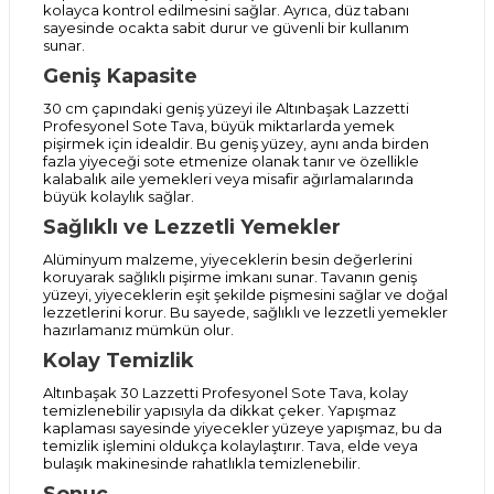
kolayca kontrol edilmesini sağlar. Ayrıca, düz tabanı
sayesinde ocakta sabit durur ve güvenli bir kullanım
sunar.
Geniş Kapasite
30 cm çapındaki geniş yüzeyi ile Altınbaşak Lazzetti
Profesyonel Sote Tava, büyük miktarlarda yemek
pişirmek için idealdir. Bu geniş yüzey, aynı anda birden
fazla yiyeceği sote etmenize olanak tanır ve özellikle
kalabalık aile yemekleri veya misafir ağırlamalarında
büyük kolaylık sağlar.
Sağlıklı ve Lezzetli Yemekler
Alüminyum malzeme, yiyeceklerin besin değerlerini
koruyarak sağlıklı pişirme imkanı sunar. Tavanın geniş
yüzeyi, yiyeceklerin eşit şekilde pişmesini sağlar ve doğal
lezzetlerini korur. Bu sayede, sağlıklı ve lezzetli yemekler
hazırlamanız mümkün olur.
Kolay Temizlik
Altınbaşak 30 Lazzetti Profesyonel Sote Tava, kolay
temizlenebilir yapısıyla da dikkat çeker. Yapışmaz
kaplaması sayesinde yiyecekler yüzeye yapışmaz, bu da
temizlik işlemini oldukça kolaylaştırır. Tava, elde veya
bulaşık makinesinde rahatlıkla temizlenebilir.