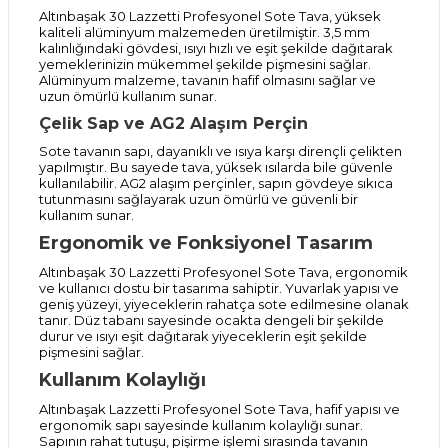
Altınbaşak 30 Lazzetti Profesyonel Sote Tava, yüksek
kaliteli alüminyum malzemeden üretilmiştir. 3,5 mm
kalınlığındaki gövdesi, ısıyı hızlı ve eşit şekilde dağıtarak
yemeklerinizin mükemmel şekilde pişmesini sağlar.
Alüminyum malzeme, tavanın hafif olmasını sağlar ve
uzun ömürlü kullanım sunar.
Çelik Sap ve AG2 Alaşım Perçin
Sote tavanın sapı, dayanıklı ve ısıya karşı dirençli çelikten
yapılmıştır. Bu sayede tava, yüksek ısılarda bile güvenle
kullanılabilir. AG2 alaşım perçinler, sapın gövdeye sıkıca
tutunmasını sağlayarak uzun ömürlü ve güvenli bir
kullanım sunar.
Ergonomik ve Fonksiyonel Tasarım
Altınbaşak 30 Lazzetti Profesyonel Sote Tava, ergonomik
ve kullanıcı dostu bir tasarıma sahiptir. Yuvarlak yapısı ve
geniş yüzeyi, yiyeceklerin rahatça sote edilmesine olanak
tanır. Düz tabanı sayesinde ocakta dengeli bir şekilde
durur ve ısıyı eşit dağıtarak yiyeceklerin eşit şekilde
pişmesini sağlar.
Kullanım Kolaylığı
Altınbaşak Lazzetti Profesyonel Sote Tava, hafif yapısı ve
ergonomik sapı sayesinde kullanım kolaylığı sunar.
Sapının rahat tutuşu, pişirme işlemi sırasında tavanın