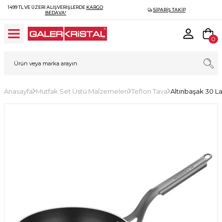
1499 TL VE ÜZERI ALIŞVERIŞLERDE
KARGO
SIPARIŞ TAKIP
BEDAVA!
0
Anasayfa
Mutfak Set Üstü Malzemeleri
Teflon Tava
Altınbaşak 30 L