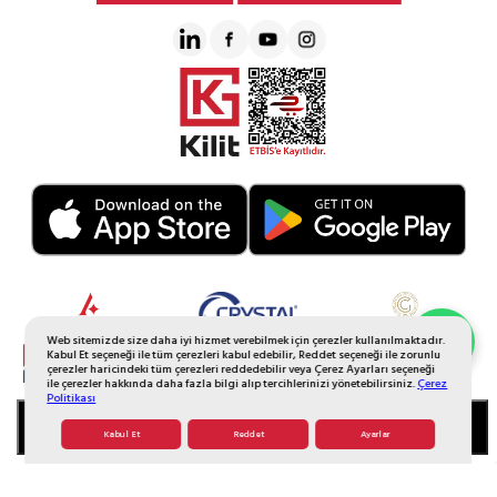
Web sitemizde size daha iyi hizmet verebilmek için çerezler kullanılmaktadır.
Whatsapp Sipariş
Kabul Et seçeneği ile tüm çerezleri kabul edebilir, Reddet seçeneği ile zorunlu
çerezler haricindeki tüm çerezleri reddedebilir veya Çerez Ayarları seçeneği
ile çerezler hakkında daha fazla bilgi alıp tercihlerinizi yönetebilirsiniz.
Çerez
Politikası
SEPETE EKLE
Kabul Et
Reddet
Ayarlar
© 2026 Tüm Hakkı Saklıdır. Galerikristal.com.tr
T
-Soft
E-Ticaret
Sistemleriyle Hazırlanmıştır.