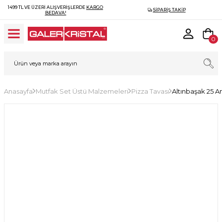
1499 TL VE ÜZERI ALIŞVERIŞLERDE
KARGO
SIPARIŞ TAKIP
BEDAVA!
0
Anasayfa
Mutfak Set Üstü Malzemeleri
Pizza Tavası
Altınbaşak 25 A