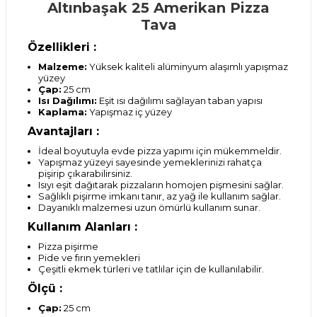
Altınbaşak 25 Amerikan Pizza
Tava
Özellikleri :
Malzeme:
Yüksek kaliteli alüminyum alaşımlı yapışmaz
yüzey
Çap:
25 cm
Isı Dağılımı:
Eşit ısı dağılımı sağlayan taban yapısı
Kaplama:
Yapışmaz iç yüzey
Avantajları :
İdeal boyutuyla evde pizza yapımı için mükemmeldir.
Yapışmaz yüzeyi sayesinde yemeklerinizi rahatça
pişirip çıkarabilirsiniz.
Isıyı eşit dağıtarak pizzaların homojen pişmesini sağlar.
Sağlıklı pişirme imkanı tanır, az yağ ile kullanım sağlar.
Dayanıklı malzemesi uzun ömürlü kullanım sunar.
Kullanım Alanları :
Pizza pişirme
Pide ve fırın yemekleri
Çeşitli ekmek türleri ve tatlılar için de kullanılabilir.
Ölçü :
Çap:
25 cm