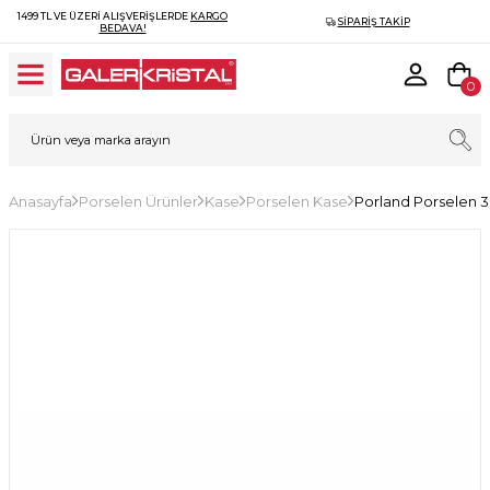
1499 TL VE ÜZERI ALIŞVERIŞLERDE
KARGO
SIPARIŞ TAKIP
BEDAVA!
0
Anasayfa
Porselen Ürünler
Kase
Porselen Kase
Porland Porselen 3