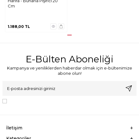
Harira - Buharla Pişirici 20
Cm
1.188,00
TL
E-Bülten Aboneliği
Kampanya ve yeniliklerden haberdar olmak için e-bültenimize
abone olun!
KVKK Sözleşmesi'ni
, Okudum, Kabul Ediyorum.
İletişim
Kategoriler