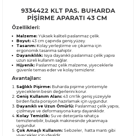
9334422 KLT PAS. BUHARDA
PİŞİRME APARATI 43 CM
Özellikleri:
Malzeme:
Yüksek kaliteli paslanmaz çelik.
Boyut:
43 cm çapında geniş yüzey.
Tasarım:
Kolay yerleştirme ve çıkarma için
ergonomik tasarıma sahiptir.
Dayanıklılık:
Isıya dayanıklı paslanmaz çelik yapısı
uzun süreli kullanım sağlar.
Hijyenik:
Paslanmaz çelik malzeme, yiyeceklerle
güvenle temas eder ve kolay temizlenir.
Avantajları:
Sağlıklı Pişirme:
Buharda pişirme yöntemiyle
yiyeceklerin besin değerlerini korur.
Geniş Kullanım Alanı:
43 cm'lik geniş yüzeyiyle
birden fazla porsiyon hazırlamak için uygundur.
Dayanıklı ve Uzun Ömürlü:
Paslanmaz çelik yapısı,
çizilmeye ve deformasyona karşı dayanıklıdır.
Kolay Temizlik:
Su ve deterjanla rahatça
temizlenebilir, bulaşık makinesinde yıkanmaya
uygundur.
Çok Amaçlı Kullanım:
Sebzeler, hatta mantı gibi
yiyecekler için idealdir.