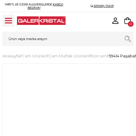
1499 TL VE ÜZERI ALIŞVERIŞLERDE
KARGO
SIPARIŞ TAKIP
BEDAVA!
0
Anasayfa
Cam Ürünler
Cam Mutfak Ürünleri
Borcam
59414 Paşaba