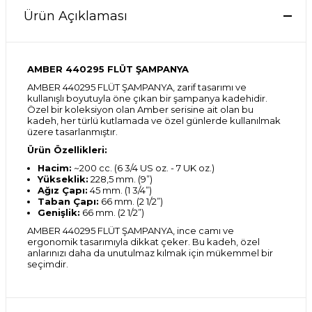
Ürün Açıklaması
AMBER 440295 FLÜT ŞAMPANYA
AMBER 440295 FLÜT ŞAMPANYA, zarif tasarımı ve
kullanışlı boyutuyla öne çıkan bir şampanya kadehidir.
Özel bir koleksiyon olan Amber serisine ait olan bu
kadeh, her türlü kutlamada ve özel günlerde kullanılmak
üzere tasarlanmıştır.
Ürün Özellikleri:
Hacim:
~200 cc. (6 3/4 US oz. - 7 UK oz.)
Yükseklik:
228,5 mm. (9”)
Ağız Çapı:
45 mm. (1 3/4”)
Taban Çapı:
66 mm. (2 1/2”)
Genişlik:
66 mm. (2 1/2”)
AMBER 440295 FLÜT ŞAMPANYA, ince camı ve
ergonomik tasarımıyla dikkat çeker. Bu kadeh, özel
anlarınızı daha da unutulmaz kılmak için mükemmel bir
seçimdir.