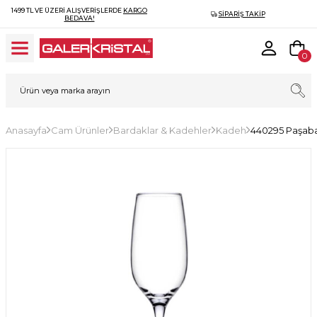
1499 TL VE ÜZERI ALIŞVERIŞLERDE
KARGO
SIPARIŞ TAKIP
BEDAVA!
0
Anasayfa
Cam Ürünler
Bardaklar & Kadehler
Kadeh
440295 Paşab